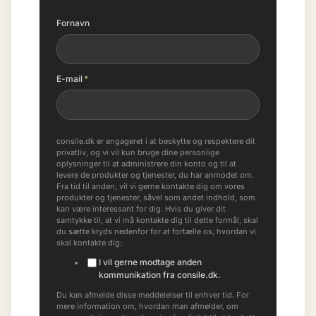
Fornavn
E-mail
*
consile.dk er engageret i at beskytte og respektere dit
privatliv, og vi vil kun bruge dine personlige
oplysninger til at administrere din konto og til at
levere de produkter og tjenester, du har anmodet om.
Fra tid til anden, vil vi gerne kontakte dig om vores
produkter og tjenester, såvel som andet indhold, som
kan være interessant for dig. Hvis du giver dit
samtykke til, at vi må kontakte dig til dette formål, skal
du sætte kryds nedenfor for at fortælle os, hvordan vi
skal kontakte dig:
I vil gerne modtage anden
kommunikation fra consile.dk.
Du kan afmelde disse meddelelser til enhver tid. For
mere information om, hvordan man afmelder, om