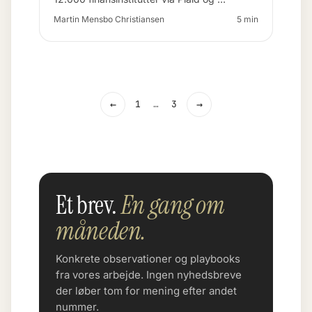
Martin Mensbo Christiansen
5 min
←
→
1
…
3
Et brev.
En gang om
måneden.
Konkrete observationer og playbooks
fra vores arbejde. Ingen nyhedsbreve
der løber tom for mening efter andet
nummer.