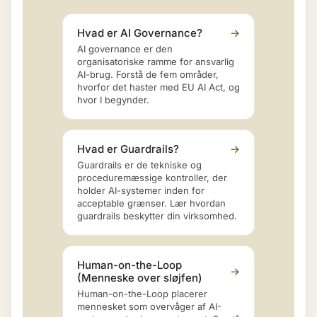
Hvad er AI Governance?
→
AI governance er den
organisatoriske ramme for ansvarlig
AI-brug. Forstå de fem områder,
hvorfor det haster med EU AI Act, og
hvor I begynder.
Hvad er Guardrails?
→
Guardrails er de tekniske og
proceduremæssige kontroller, der
holder AI-systemer inden for
acceptable grænser. Lær hvordan
guardrails beskytter din virksomhed.
Human-on-the-Loop
→
(Menneske over sløjfen)
Human-on-the-Loop placerer
mennesket som overvåger af AI-