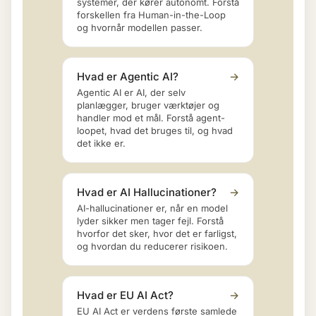
systemer, der kører autonomt. Forstå
forskellen fra Human-in-the-Loop
og hvornår modellen passer.
Hvad er Agentic AI?
→
Agentic AI er AI, der selv
planlægger, bruger værktøjer og
handler mod et mål. Forstå agent-
loopet, hvad det bruges til, og hvad
det ikke er.
Hvad er AI Hallucinationer?
→
AI-hallucinationer er, når en model
lyder sikker men tager fejl. Forstå
hvorfor det sker, hvor det er farligst,
og hvordan du reducerer risikoen.
Hvad er EU AI Act?
→
EU AI Act er verdens første samlede