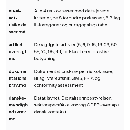
eu-ai-
Alle 4 risikoklasser med detaljerede
act-
kriterier, de 8 forbudte praksisser, 8 Bilag
risikokla
III-kategorier og hurtigopslagstabel
sser.md
artikel-
De vigtigste artikler (5, 6, 9-15, 16-29, 50-
oversigt.
56, 72, 95, 99) forklaret med praktisk
md
betydning
dokume
Dokumentationskrav per risikoklasse,
ntations
Bilag IV's 9 afsnit, QMS, FRIA og
krav.md
conformity assessment
danske-
Datatilsynet, Digitaliseringsstyrelsen,
myndigh
sektorspecifikke krav og GDPR-overlap i
edskrav.
dansk kontekst
md