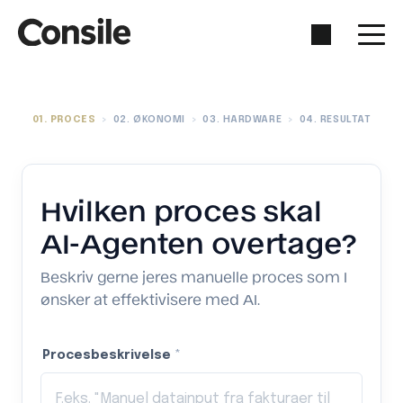
01
.
PROCES
>
02
.
ØKONOMI
>
03
.
HARDWARE
>
04
.
RESULTAT
Hvilken proces skal
AI-Agenten overtage?
Beskriv gerne jeres manuelle proces som I
ønsker at effektivisere med AI.
Procesbeskrivelse
*