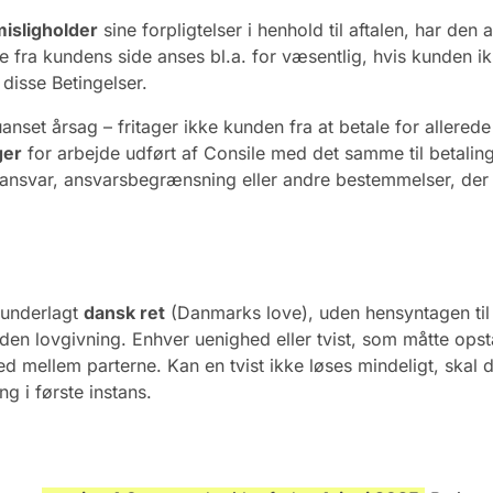
misligholder
sine forpligtelser i henhold til aftalen, har den
se fra kundens side anses bl.a. for væsentlig, hvis kunden ikk
disse Betingelser.
anset årsag – fritager ikke kunden fra at betale for allered
ger
for arbejde udført af Consile med det samme til betaling
ansvar, ansvarsbegrænsning eller andre bestemmelser, der af
 underlagt
dansk ret
(Danmarks love), uden hensyntagen til ev
nden lovgivning. Enhver uenighed eller tvist, som måtte opst
hed mellem parterne. Kan en tvist ikke løses mindeligt, skal
g i første instans.