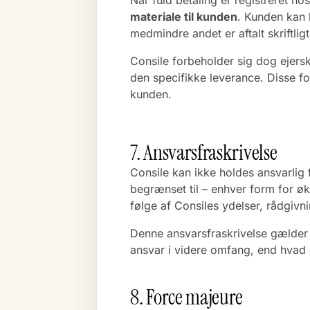
Når fuld betaling er registreret ho
materiale til kunden
. Kunden kan h
medmindre andet er aftalt skriftligt
Consile forbeholder sig dog ejersk
den specifikke leverance. Disse f
kunden.
7. Ansvarsfraskrivelse
Consile kan ikke holdes ansvarlig
begrænset til – enhver form for øk
følge af Consiles ydelser, rådgivn
Denne ansvarsfraskrivelse gælder i
ansvar i videre omfang, end hvad d
8. Force majeure