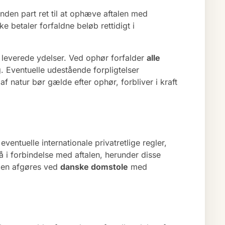
 anden part ret til at ophæve aftalen med
e betaler forfaldne beløb rettidigt i
e leverede ydelser. Ved ophør forfalder
alle
. Eventuelle udestående forpligtelser
 natur bør gælde efter ophør, forbliver i kraft
entuelle internationale privatretlige regler,
å i forbindelse med aftalen, herunder disse
 den afgøres ved
danske domstole
med