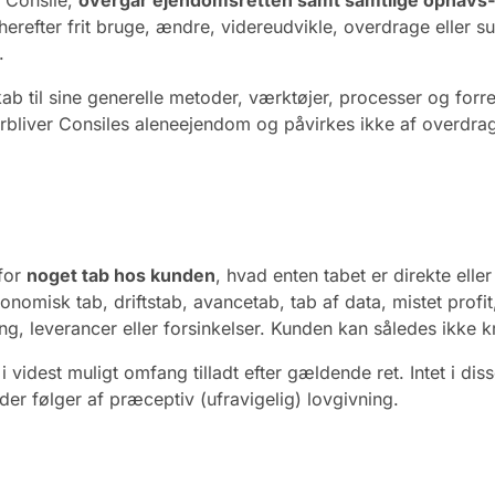
s Consile,
overgår ejendomsretten samt samtlige ophavs‑ o
erefter frit bruge, ændre, videreudvikle, overdrage eller s
.
ab til sine generelle metoder, værktøjer, processer og for
orbliver Consiles aleneejendom og påvirkes ikke af overdra
 for
noget tab hos kunden
, hvad enten tabet er direkte elle
onomisk tab, driftstab, avancetab, tab af data, mistet profi
ing, leverancer eller forsinkelser. Kunden kan således ikke 
 videst muligt omfang tilladt efter gældende ret. Intet i di
er følger af præceptiv (ufravigelig) lovgivning.