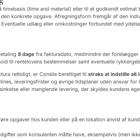
 timebasis (time and material) eller til et godkendt estima
r den konkrete opgave. Afregningsform fremgår af den indivi
 Eventuelle udlæg eller omkostninger forbundet med ydelsen 
betaling
8 dage
fra fakturadato, medmindre der forelægger s
old til rentelovens bestemmelser samt eventuelle rykkergeb
ura rettidigt, er Consile berettiget til
straks at indstille a
eadlines, leveringsfrister og øvrige tidsplaner uden ansvar 
sinkelse eller manglende levering, der skyldes kundens ege
føre opgaver hos kunden eller på en lokation anvist af kund
udgifter som konsulenten måtte have, eksempelvis (men ikke b