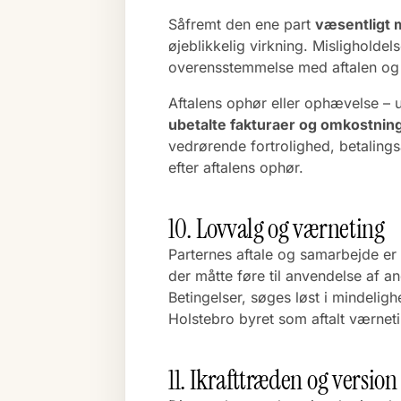
Såfremt den ene part
væsentligt 
øjeblikkelig virkning. Misligholdel
overensstemmelse med aftalen og 
Aftalens ophør eller ophævelse – u
ubetalte fakturaer og omkostnin
vedrørende fortrolighed, betalings
efter aftalens ophør.
10. Lovvalg og værneting
Parternes aftale og samarbejde er
der måtte føre til anvendelse af a
Betingelser, søges løst i mindelig
Holstebro byret som aftalt værnetin
11. Ikrafttræden og version