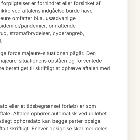
orpligtelser er forhindret eller forsinket af
ikke ved aftalens indgåelse burde have
jeure omfatter bl.a. usædvanlige
 epidemier/pandemier, omfattende
brud, strømafbrydelser, cyberangreb,
l.
ænge force majeure-situationen pågår. Den
 majeure-situationens opståen og forventede
ne berettiget til skriftligt at ophæve aftalen med
dato eller et tidsbegrænset forløb) er som
tale. Aftalen ophører automatisk ved udløbet
 fastlagt ophørsdato kan begge parter opsige
lt skriftligt. Enhver opsigelse skal meddeles