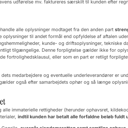
ens udførelse mv. faktureres særskilt til kunden efter regn
 behandle alle oplysninger modtaget fra den anden part
streng
 oplysninger til andet formål end opfyldelse af aftalen uden
ingshemmeligheder, kunde- og driftsoplysninger, tekniske dat
ntligt tilgængelige. Denne forpligtelse gælder ikke for oplys
ortrolighedsklausul, eller som en part er retligt forpligtet t
, at dets medarbejdere og eventuelle underleverandører er und
gælder også efter samarbejdets ophør og så længe oplysning
et
alle immaterielle rettigheder (herunder ophavsret, kildeko
terialer,
indtil kunden har betalt alle forfaldne beløb fuldt 