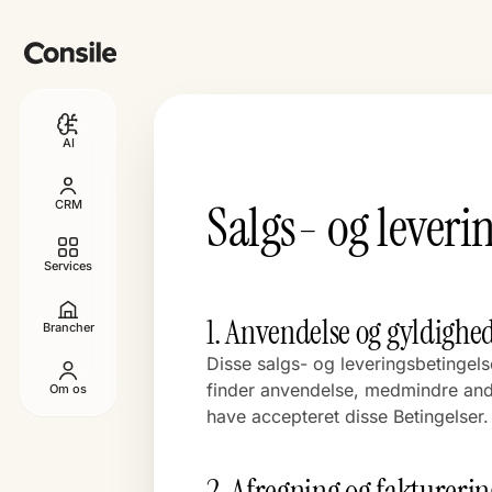
AI
Salgs- og leveri
CRM
Services
1. Anvendelse og gyldighe
Brancher
Disse salgs- og leveringsbetingels
finder anvendelse, medmindre andet
Om os
have accepteret disse Betingelser.
2. Afregning og fakturerin