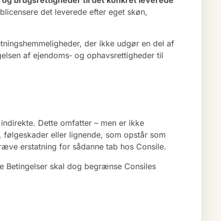
g brugsrettigheder til det konkret leverede
ublicensere det leverede efter eget skøn,
retningshemmeligheder, der ikke udgør en del af
gelsen af ejendoms‑ og ophavsrettigheder til
r indirekte. Dette omfatter – men er ikke
t, følgeskader eller lignende, som opstår som
kræve erstatning for sådanne tab hos Consile.
sse Betingelser skal dog begrænse Consiles