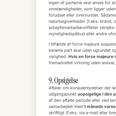
Ingen af parterne skal anses for at
omstændigheder, som ligger uden 
forudset eller overvundet. Såda
naturbegivenheder (f.eks. brand, 
arbejdsmarkedskonflikter (strejke 
myndighedspåbud eller andre uforu
I tilfælde af force majeure suspen
berørte part skal uden ugrundet o
varighed.
Hvis en force majeure
fremadrettet virkning uden ansvar,
9. Opsigelse
Aftaler om konsulentydelser der løb
udgangspunkt
uopsigelige i den a
af den aftalte periode eller ved l
samarbejdet med
1 måneds varse
skriftligt (f.eks. via e-mail eller b