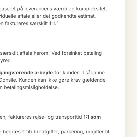
t baseret på leverancens værdi og kompleksitet,
duelle aftale eller det godkendte estimat.
faktureres særskilt 1:1."
ærskilt aftale herom. Ved forsinket betaling
yrer.
lt igangværende arbejde
for kunden. I sådanne
for Consile. Kunden kan ikke gøre krav gældende
n betalingsmisligholdelse.
en, faktureres rejse- og transporttid
1:1 som
egræset til) broafgifter, parkering, udgifter til