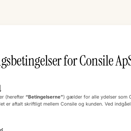
ngsbetingelser for Consile Ap
d
er (herefter
“Betingelserne”
) gælder for alle ydelser som C
 er aftalt skriftligt mellem Consile og kunden. Ved indgåe
g