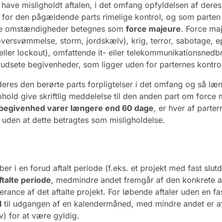
 have misligholdt aftalen, i det omfang opfyldelsen af deres f
for den pågældende parts rimelige kontrol, og som parten 
nne omstændigheder betegnes som
force majeure
. Force ma
oversvømmelse, storm, jordskælv), krig, terror, sabotage,
eller lockout), omfattende it- eller telekommunikationsned
dsete begivenheder, som ligger uden for parternes kontro
deres den berørte parts forpligtelser i det omfang og så l
phold give skriftlig meddelelse til den anden part om force
-begivenhed varer længere end 60 dage
, er hver af parter
 uden at dette betragtes som misligholdelse.
er i en forud aftalt periode (f.eks. et projekt med fast slut
ftalte periode
, medmindre andet fremgår af den konkrete af
everance af det aftalte projekt. For løbende aftaler uden en
l
til udgangen af en kalendermåned, med mindre andet er afta
rev) for at være gyldig.