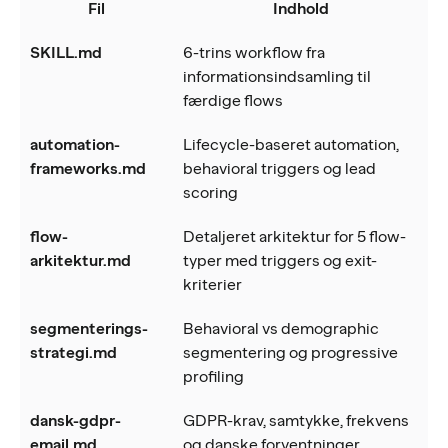
Fil
Indhold
SKILL.md
6-trins workflow fra
informationsindsamling til
færdige flows
automation-
Lifecycle-baseret automation,
frameworks.md
behavioral triggers og lead
scoring
flow-
Detaljeret arkitektur for 5 flow-
arkitektur.md
typer med triggers og exit-
kriterier
segmenterings-
Behavioral vs demographic
strategi.md
segmentering og progressive
profiling
dansk-gdpr-
GDPR-krav, samtykke, frekvens
email.md
og danske forventninger