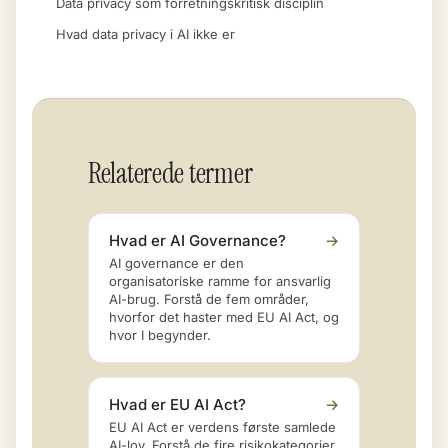
Data privacy som forretningskritisk disciplin
Hvad data privacy i AI ikke er
Relaterede termer
Hvad er AI Governance?
→
AI governance er den
organisatoriske ramme for ansvarlig
AI-brug. Forstå de fem områder,
hvorfor det haster med EU AI Act, og
hvor I begynder.
Hvad er EU AI Act?
→
EU AI Act er verdens første samlede
AI-lov. Forstå de fire risikokategorier,