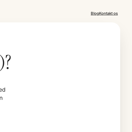
Blog
Kontakt os
)?
med
en