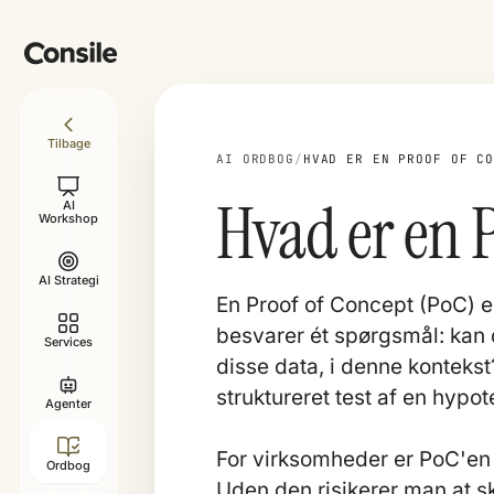
Tilbage
AI ORDBOG
/
HVAD ER EN PROOF OF C
Hvad er en 
AI
Workshop
AI Strategi
En Proof of Concept (PoC) e
besvarer ét spørgsmål: kan 
Services
disse data, i denne kontekst?
struktureret test af en hypot
Agenter
For virksomheder er PoC'en 
Ordbog
Uden den risikerer man at sk