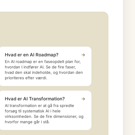
Hvad er en AI Roadmap?
→
En AI roadmap er en faseopdelt plan for,
hvordan I indfører AI. Se de fire faser,
hvad den skal indeholde, og hvordan den
prioriteres efter værdi.
Hvad er AI Transformation?
→
AI transformation er at gå fra spredte
forsøg til systematisk AI i hele
virksomheden. Se de fire dimensioner, og
hvorfor mange går i stå.