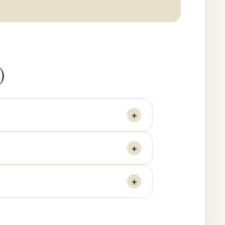
)
+
+
+