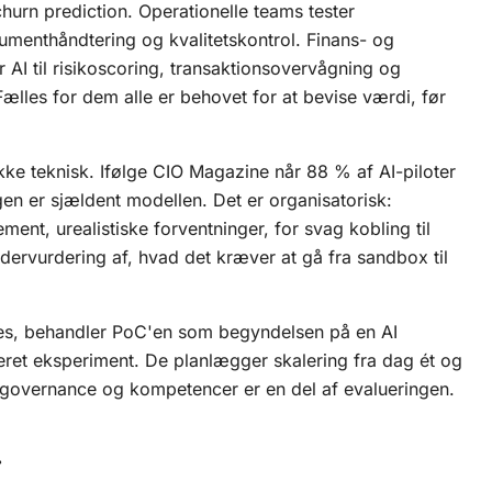
hurn prediction. Operationelle teams tester
menthåndtering og kvalitetskontrol. Finans- og
AI til risikoscoring, transaktionsovervågning og
Fælles for dem alle er behovet for at bevise værdi, før
kke teknisk. Ifølge CIO Magazine når 88 % af AI-piloter
gen er sjældent modellen. Det er organisatorisk:
t, urealistiske forventninger, for svag kobling til
dervurdering af, hvad det kræver at gå fra sandbox til
kes, behandler PoC'en som begyndelsen på en
AI
leret eksperiment. De planlægger skalering fra dag ét og
r, governance og kompetencer er en del af evalueringen.
r