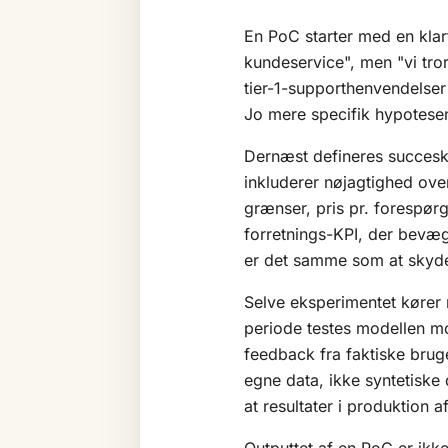
En PoC starter med en klart
kundeservice", men "vi tror
tier-1-supporthenvendelse
Jo mere specifik hypotesen
Dernæst defineres succeskr
inkluderer nøjagtighed over
grænser, pris pr. forespø
forretnings-KPI, der bevæge
er det samme som at skyde
Selve eksperimentet kører
periode testes modellen mo
feedback fra faktiske brug
egne data, ikke syntetiske 
at resultater i produktion af