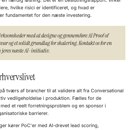
 en færdig løsning. Det er en beslutningsrapport: virker
ere, hvilke risici er identificeret, og hvad er
er fundamentet for den næste investering.
irksomheder med at designe og gennemføre AI Proof of
svar og et solidt grundlag for skalering. Kontakt os for en
jeres næste AI-initiativ.
rhvervslivet
å tværs af brancher til at validere alt fra
Conversational
tiv vedligeholdelse i produktion. Fælles for de
r med et reelt forretningsproblem og en sponsor i
ganisatoriske barrierer.
ger kører PoC'er med AI-drevet lead scoring,