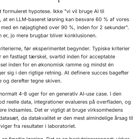
 formuleret hypotese. Ikke "vi vil bruge AI til
, at en
LLM
-baseret løsning kan besvare 60 % af vores
r med en nøjagtighed over 90 %, inden for 2 sekunder".
 er, jo mere brugbar bliver konklusionen.
iterierne, før eksperimentet begynder. Typiske kriterier
 en fastlagt tærskel, svartid inden for acceptable
rgsel inden for en økonomisk ramme og mindst én
r sig i den rigtige retning. At definere succes bagefter
 og derefter tegne skiven.
 normalt 4-8 uger for en
generativ AI
-use case. I den
d reelle data, integrationer evalueres på overfladen, og
ere indsamles. Det er vigtigt at bruge virksomhedens
datasæt, da datakvalitet er den mest almindelige årsag til
viger fra resultater i laboratoriet.