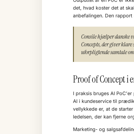
Outputtet af en PoC er ikke
det, hvad koster det at skal
anbefalingen. Den rapport 
Consile hjælper danske v
Concepts, der giver klare 
uforpligtende samtale om 
Proof of Concept i e
I praksis bruges AI PoC'er p
AI
i kundeservice til prædik
vellykkede er, at de starte
ledelsen, der kan fjerne or
Marketing- og salgsafdelin