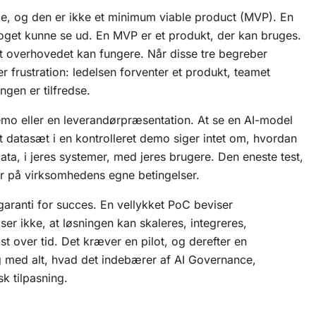
pe, og den er ikke et minimum viable product (MVP). En
oget kunne se ud. En MVP er et produkt, der kan bruges.
 overhovedet kan fungere. Når disse tre begreber
 frustration: ledelsen forventer et produkt, teamet
ingen er tilfredse.
emo eller en leverandørpræsentation. At se en AI-model
t datasæt i en kontrolleret demo siger intet om, hvordan
ata, i jeres systemer, med jeres brugere. Den eneste test,
rer på virksomhedens egne betingelser.
garanti for succes. En vellykket PoC beviser
er ikke, at løsningen kan skaleres, integreres,
t over tid. Det kræver en pilot, og derefter en
 med alt, hvad det indebærer af
AI Governance
,
k tilpasning.