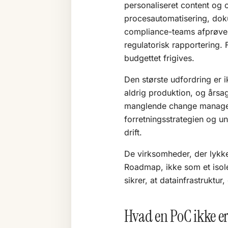
personaliseret content og c
procesautomatisering, doku
compliance-teams afprøver 
regulatorisk rapportering. 
budgettet frigives.
Den største udfordring er i
aldrig produktion, og årsa
manglende change managemen
forretningsstrategien og un
drift.
De virksomheder, der lyk
Roadmap
, ikke som et iso
sikrer, at datainfrastruktu
Hvad en PoC ikke e