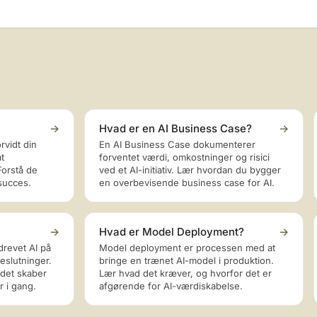
→
Hvad er en AI Business Case?
→
rvidt din
En AI Business Case dokumenterer
at
forventet værdi, omkostninger og risici
Forstå de
ved et AI-initiativ. Lær hvordan du bygger
succes.
en overbevisende business case for AI.
→
Hvad er Model Deployment?
→
drevet AI på
Model deployment er processen med at
eslutninger.
bringe en trænet AI-model i produktion.
 det skaber
Lær hvad det kræver, og hvorfor det er
 i gang.
afgørende for AI-værdiskabelse.