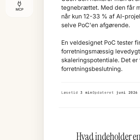
tegnebrættet. Med den får m
MCP
når kun 12-33 % af AI-projekt
selve PoC'en afgørende.
En veldesignet PoC tester fi
forretningsmæssig levedygt
skaleringspotentiale. Det er
forretningsbeslutning.
Læsetid
3 min
Opdateret
juni 2026
Hvad indeholder en