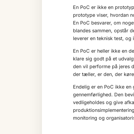
En PoC er ikke en prototy
prototype viser, hvordan n
En PoC besvarer, om noget
blandes sammen, opstår der
leverer en teknisk test, og 
En PoC er heller ikke en d
klare sig godt på et udvalg
den vil performe på jeres d
der tæller, er den, der kø
Endelig er en PoC ikke en 
gennemførlighed. Den bevis
vedligeholdes og give afkas
produktionsimplementering
monitoring og organisatoris