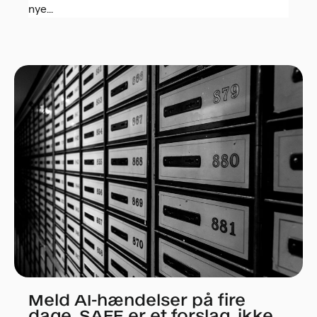
nye...
Meld AI-hændelser på fire
dage. SAFE er et forslag, ikke