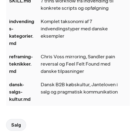
SKILL.md
7 trins workflow fra indvending til
konkrete scripts og opfølgning
indvending
Komplet taksonomi af 7
s-
indvendingstyper med danske
kategorier.
eksempler
md
reframing-
Chris Voss mirroring, Sandler pain
teknikker.
reversal og Feel Felt Found med
md
danske tilpasninger
dansk-
Dansk B2B købskultur, Janteloven i
salgs-
salg og pragmatisk kommunikation
kultur.md
Salg