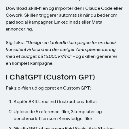
Download .skill-filen og importér den i Claude Code eller
Cowork. Skillen triggerer automatisk når du beder om
paid social kampagner, LinkedIn ads eller Meta
annoncering.
Sig f.eks.:
"Design en LinkedIn kampagne for en dansk
konsulentvirksomhed der sælger AI-implementering
med et budget på 15.000 kr/md"
- og skillen genererer
en komplet kampagne.
I ChatGPT (Custom GPT)
Pak zip-filen ud og opret en Custom GPT:
Kopiér SKILL.md ind i Instructions-feltet
Upload de 5 reference-filer, 3 templates og
benchmark-filen som Knowledge-filer
Giv din GPT et navn som Paid Social Ads Strateg