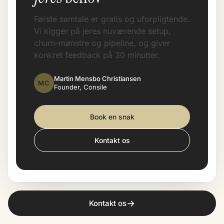
Første samtale er gratis og uforpligtende.
Vi kigger på jeres nuværende setup,
churn-mønstre og pipeline, og giver
konkret feedback på 30 minutter.
Martin Mensbo Christiansen
MC
Founder, Consile
Book en snak
Kontakt os
→
Kontakt os