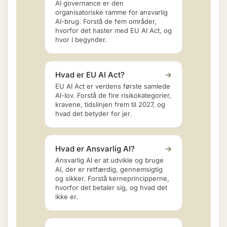
AI governance er den
organisatoriske ramme for ansvarlig
AI-brug. Forstå de fem områder,
hvorfor det haster med EU AI Act, og
hvor I begynder.
Hvad er EU AI Act?
→
EU AI Act er verdens første samlede
AI-lov. Forstå de fire risikokategorier,
kravene, tidslinjen frem til 2027, og
hvad det betyder for jer.
Hvad er Ansvarlig AI?
→
Ansvarlig AI er at udvikle og bruge
AI, der er retfærdig, gennemsigtig
og sikker. Forstå kerneprincipperne,
hvorfor det betaler sig, og hvad det
ikke er.