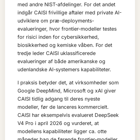
med andre NIST-afdelinger. For det andet
indgår CAISI frivillige aftaler med private AI-
udviklere om præ-deployments-
evalueringer, hvor frontier-modeller testes
for risici inden for cybersikkerhed,
biosikkerhed og kemiske våben. For det
tredje leder CAISI uklassificerede
evalueringer af både amerikanske og
udenlandske AI-systemers kapabiliteter.
I praksis betyder det, at virksomheder som
Google DeepMind, Microsoft og xAI giver
CAISI tidlig adgang til deres nyeste
modeller, før de lanceres kommercielt.
CAISI har eksempelvis evalueret DeepSeek
V4 Pro i april 2026 og vurderet, at
modellens kapabiliteter ligger ca. otte
måneder bag de førende frontier-modeller.