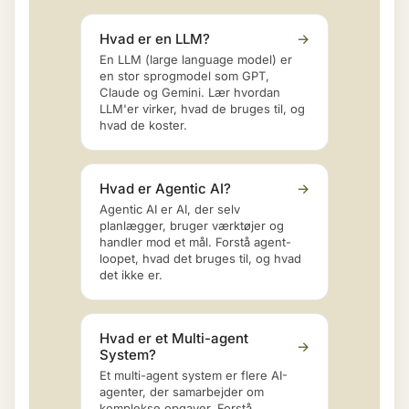
Hvad er en LLM?
→
En LLM (large language model) er
en stor sprogmodel som GPT,
Claude og Gemini. Lær hvordan
LLM'er virker, hvad de bruges til, og
hvad de koster.
Hvad er Agentic AI?
→
Agentic AI er AI, der selv
planlægger, bruger værktøjer og
handler mod et mål. Forstå agent-
loopet, hvad det bruges til, og hvad
det ikke er.
Hvad er et Multi-agent
→
System?
Et multi-agent system er flere AI-
agenter, der samarbejder om
komplekse opgaver. Forstå