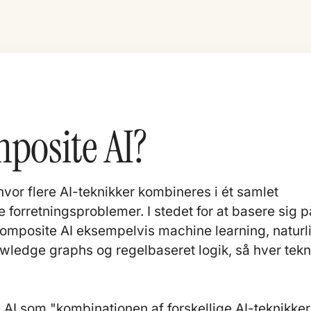
posite AI?
hvor flere AI-teknikker kombineres i ét samlet
 forretningsproblemer. I stedet for at basere sig p
 composite AI eksempelvis
machine learning
, naturl
ledge graphs og regelbaseret logik, så hver tekn
 AI som "kombinationen af forskellige AI-teknikker