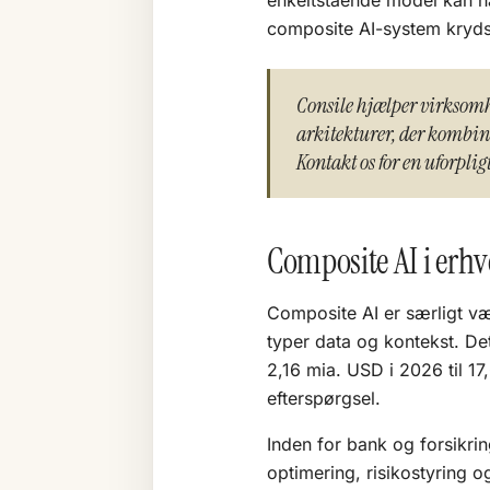
enkeltstående model kan hal
composite AI-system krydsv
Consile hjælper virksom
arkitekturer, der kombine
Kontakt os for en uforplig
Composite AI i erhv
Composite AI er særligt væ
typer data og kontekst. De
2,16 mia. USD i 2026 til 17
efterspørgsel.
Inden for bank og forsikrin
optimering, risikostyring 