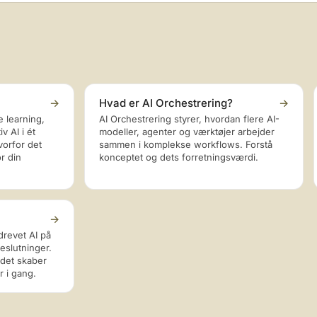
→
Hvad er AI Orchestrering?
→
 learning,
AI Orchestrering styrer, hvordan flere AI-
v AI i ét
modeller, agenter og værktøjer arbejder
vorfor det
sammen i komplekse workflows. Forstå
r din
konceptet og dets forretningsværdi.
→
drevet AI på
eslutninger.
 det skaber
 i gang.