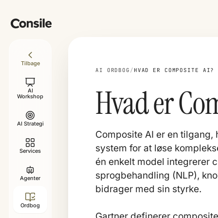
Tilbage
AI ORDBOG
/
HVAD ER COMPOSITE AI?
Hvad er Com
AI
Workshop
AI Strategi
Composite AI er en tilgang, 
system for at løse komplekse
Services
én enkelt model integrerer
sprogbehandling (NLP), know
Agenter
bidrager med sin styrke.
Ordbog
Gartner definerer composite