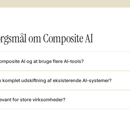
pørgsmål om Composite AI
omposite AI og at bruge flere AI-tools?
 komplet udskiftning af eksisterende AI-systemer?
evant for store virksomheder?