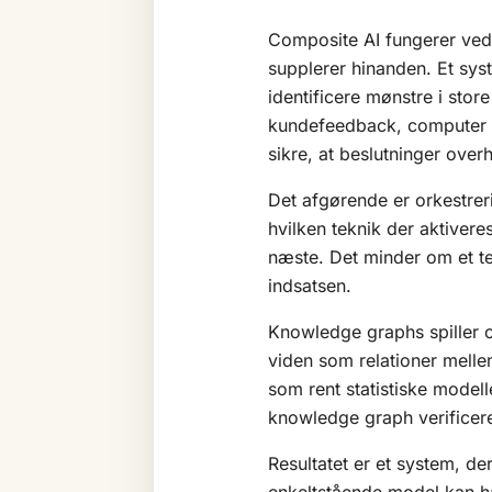
Composite AI fungerer ved a
supplerer hinanden. Et sys
identificere mønstre i stor
kundefeedback, computer vis
sikre, at beslutninger over
Det afgørende er orkestr
hvilken teknik der aktivere
næste. Det minder om et te
indsatsen.
Knowledge graphs spiller o
viden som relationer melle
som rent statistiske model
knowledge graph verificere
Resultatet er et system, d