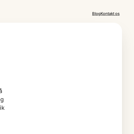
Blog
Kontakt os
å
ig
ik