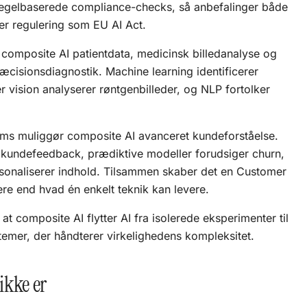
egelbaserede compliance-checks, så anbefalinger både
er regulering som
EU AI Act
.
composite AI patientdata, medicinsk billedanalyse og
æcisionsdiagnostik. Machine learning identificerer
vision analyserer røntgenbilleder, og NLP fortolker
ams muliggør composite AI avanceret kundeforståelse.
 kundefeedback, prædiktive modeller forudsiger churn,
sonaliserer indhold. Tilsammen skaber det en Customer
gere end hvad én enkelt teknik kan levere.
 at composite AI flytter AI fra isolerede eksperimenter til
temer, der håndterer virkelighedens kompleksitet.
ikke er