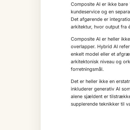
Composite AI er ikke bare "
kundeservice og en separat
Det afgørende er integrati
arkitektur, hvor output fra
Composite AI er heller ik
overlapper. Hybrid AI refer
enkelt model eller et afgr
arkitektonisk niveau og or
forretningsmål.
Det er heller ikke en ersta
inkluderer generativ AI som
alene sjældent er tilstrække
supplerende teknikker til v