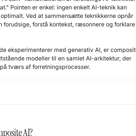
at." Pointen er enkel: ingen enkelt AI-teknik kan
r optimalt. Ved at sammensætte teknikkerne opnår
 forudsige, forstå kontekst, ræsonnere og forklare
rede eksperimenterer med
generativ AI
, er composi
ltstående modeller til en samlet AI-arkitektur, der
r på tværs af forretningsprocesser.
6
posite AI?