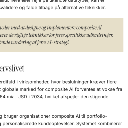
lucinere eller fejle på ukendte datatyper, kan et
alidere og falde tilbage på alternative teknikker.
heder med at designe og implementere composite AI-
rer de rigtige teknikker for jeres specifikke udfordringer.
tende vurdering af jeres AI-strategi.
ervslivet
rdifuld i virksomheder, hvor beslutninger kræver flere
t globale marked for composite AI forventes at vokse fra
,64 mia. USD i 2034, hvilket afspejler den stigende
g bruger organisationer composite AI til portfolio-
og personaliserede kundeoplevelser. Systemet kombinerer