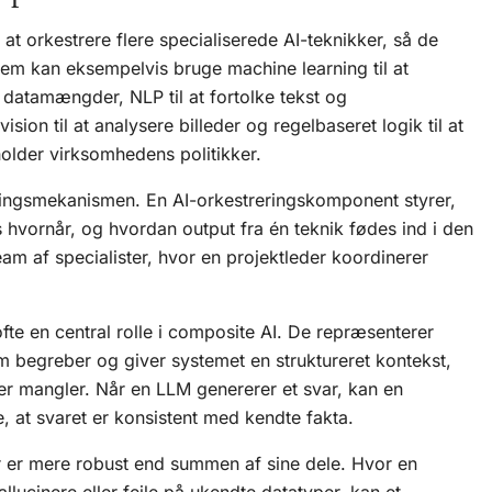
t orkestrere flere specialiserede AI-teknikker, så de
tem kan eksempelvis bruge machine learning til at
e datamængder, NLP til at fortolke tekst og
ion til at analysere billeder og regelbaseret logik til at
holder virksomhedens politikker.
eringsmekanismen. En
AI-orkestreringskomponent
styrer,
s hvornår, og hvordan output fra én teknik fødes ind i den
am af specialister, hvor en projektleder koordinerer
fte en central rolle i composite AI. De repræsenterer
m begreber og giver systemet en struktureret kontekst,
ler mangler. Når en
LLM
genererer et svar, kan en
, at svaret er konsistent med kendte fakta.
er er mere robust end summen af sine dele. Hvor en