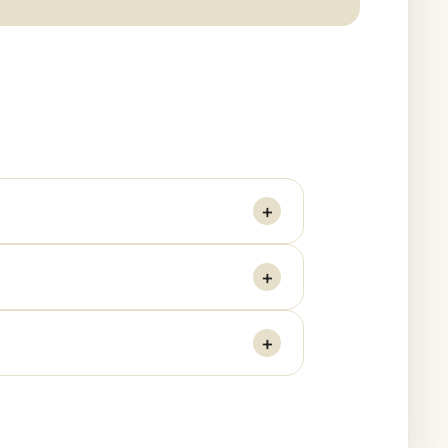
+
+
+