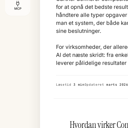
for at opnå det bedste result
MCP
håndtere alle typer opgave
man et system, der både kan
sine beslutninger.
For virksomheder, der alle
AI det næste skridt: fra enke
leverer pålidelige resultate
Læsetid
3 min
Opdateret
marts 202
Hvordan virker Com