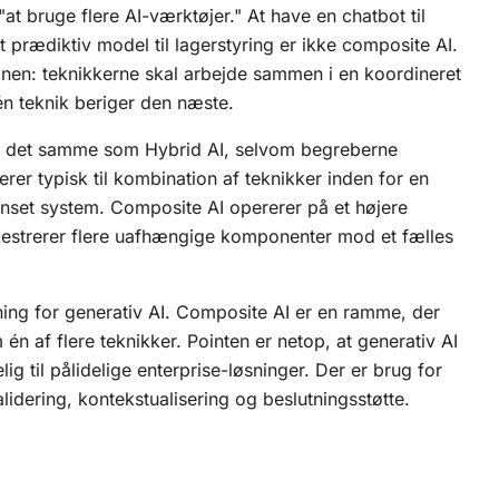
at bruge flere AI-værktøjer." At have en chatbot til
 prædiktiv model til lagerstyring er ikke composite AI.
onen: teknikkerne skal arbejde sammen i en koordineret
 én teknik beriger den næste.
ke det samme som
Hybrid AI
, selvom begreberne
erer typisk til kombination af teknikker inden for en
ænset system. Composite AI opererer på et højere
kestrerer flere uafhængige komponenter mod et fælles
tning for generativ AI. Composite AI er en ramme, der
 én af flere teknikker. Pointen er netop, at generativ AI
lig til pålidelige enterprise-løsninger. Der er brug for
alidering, kontekstualisering og beslutningsstøtte.