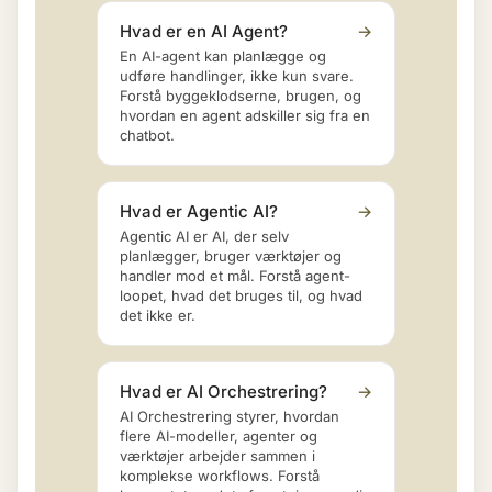
Hvad er en AI Agent?
→
En AI-agent kan planlægge og
udføre handlinger, ikke kun svare.
Forstå byggeklodserne, brugen, og
hvordan en agent adskiller sig fra en
chatbot.
Hvad er Agentic AI?
→
Agentic AI er AI, der selv
planlægger, bruger værktøjer og
handler mod et mål. Forstå agent-
loopet, hvad det bruges til, og hvad
det ikke er.
Hvad er AI Orchestrering?
→
AI Orchestrering styrer, hvordan
flere AI-modeller, agenter og
værktøjer arbejder sammen i
komplekse workflows. Forstå