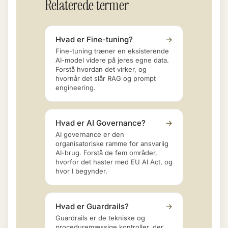
Relaterede termer
Hvad er Fine-tuning?
→
Fine-tuning træner en eksisterende
AI-model videre på jeres egne data.
Forstå hvordan det virker, og
hvornår det slår RAG og prompt
engineering.
Hvad er AI Governance?
→
AI governance er den
organisatoriske ramme for ansvarlig
AI-brug. Forstå de fem områder,
hvorfor det haster med EU AI Act, og
hvor I begynder.
Hvad er Guardrails?
→
Guardrails er de tekniske og
proceduremæssige kontroller, der