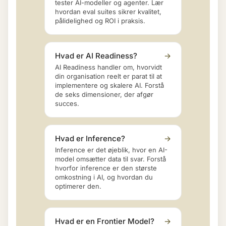
tester AI-modeller og agenter. Lær
hvordan eval suites sikrer kvalitet,
pålidelighed og ROI i praksis.
Hvad er AI Readiness?
→
AI Readiness handler om, hvorvidt
din organisation reelt er parat til at
implementere og skalere AI. Forstå
de seks dimensioner, der afgør
succes.
Hvad er Inference?
→
Inference er det øjeblik, hvor en AI-
model omsætter data til svar. Forstå
hvorfor inference er den største
omkostning i AI, og hvordan du
optimerer den.
Hvad er en Frontier Model?
→