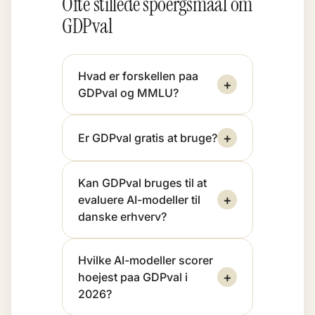
Ofte stillede spoergsmaal om
GDPval
Hvad er forskellen paa
+
GDPval og MMLU?
+
Er GDPval gratis at bruge?
Kan GDPval bruges til at
+
evaluere AI-modeller til
danske erhverv?
Hvilke AI-modeller scorer
+
hoejest paa GDPval i
2026?