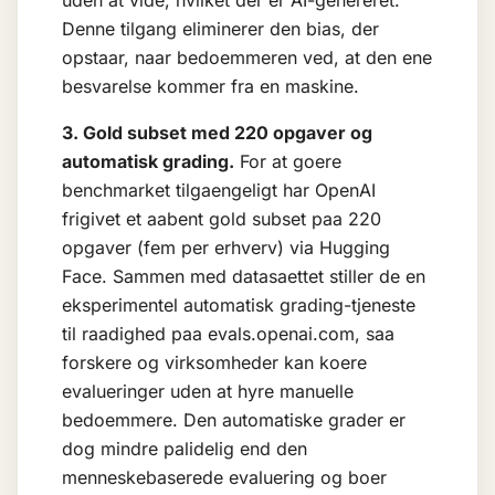
uden at vide, hvilket der er AI-genereret.
Denne tilgang eliminerer den bias, der
opstaar, naar bedoemmeren ved, at den ene
besvarelse kommer fra en maskine.
3. Gold subset med 220 opgaver og
automatisk grading.
For at goere
benchmarket tilgaengeligt har OpenAI
frigivet et aabent gold subset paa 220
opgaver (fem per erhverv) via Hugging
Face. Sammen med datasaettet stiller de en
eksperimentel automatisk grading-tjeneste
til raadighed paa evals.openai.com, saa
forskere og virksomheder kan koere
evalueringer uden at hyre manuelle
bedoemmere. Den automatiske grader er
dog mindre palidelig end den
menneskebaserede evaluering og boer