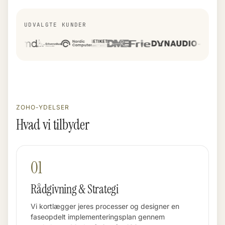
UDVALGTE KUNDER
DME
Frie
Dynaudio
EMD
Erhvervshus Syd
ZOHO-YDELSER
Nordic Computer
Hvad vi tilbyder
Ikast Etiket
01
Rådgivning & Strategi
Vi kortlægger jeres processer og designer en
faseopdelt implementeringsplan gennem