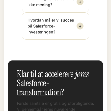
+
ikke mening?
Hvordan måler vi succes
+
på Salesforce-
investeringen?
Klar til at accelerere
jeres
Salesforce-
transformation?
Første samtale er gratis og uforpligtende.
Vi gennemgår jeres nuværende