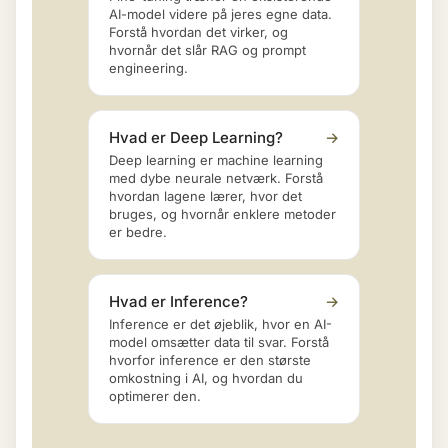
AI-model videre på jeres egne data.
Forstå hvordan det virker, og
hvornår det slår RAG og prompt
engineering.
Hvad er Deep Learning?
→
Deep learning er machine learning
med dybe neurale netværk. Forstå
hvordan lagene lærer, hvor det
bruges, og hvornår enklere metoder
er bedre.
Hvad er Inference?
→
Inference er det øjeblik, hvor en AI-
model omsætter data til svar. Forstå
hvorfor inference er den største
omkostning i AI, og hvordan du
optimerer den.