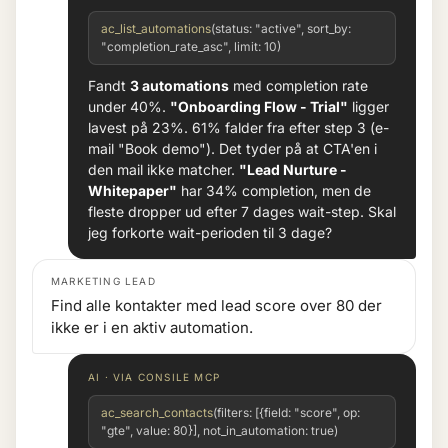
ac_list_automations
(status: "active", sort_by:
"completion_rate_asc", limit: 10)
Fandt
3 automations
med completion rate
under 40%.
"Onboarding Flow - Trial"
ligger
lavest på 23%. 61% falder fra efter step 3 (e-
mail "Book demo"). Det tyder på at CTA'en i
den mail ikke matcher.
"Lead Nurture -
Whitepaper"
har 34% completion, men de
fleste dropper ud efter 7 dages wait-step. Skal
jeg forkorte wait-perioden til 3 dage?
MARKETING LEAD
Find alle kontakter med lead score over 80 der
ikke er i en aktiv automation.
AI · VIA CONSILE MCP
ac_search_contacts
(filters: [{field: "score", op:
"gte", value: 80}], not_in_automation: true)