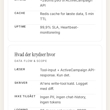
~280ms p95 til ActiveCampaign
API
CACHE
Redis cache for læste data, 5 min
TTL
UPTIME
99,9% SLA, Heartbeat-
monitorering
Hvad der krydser hvor
DATA FLOW & SCOPE
LÆSER
Tool-input + ActiveCampaign API-
response. Kun det.
SKRIVER
AI'ens write-tool kald. Logget
med diff.
IKKE TILGÅET
Ingen PII, ingen chat-history,
ingen tokens
LOGNING