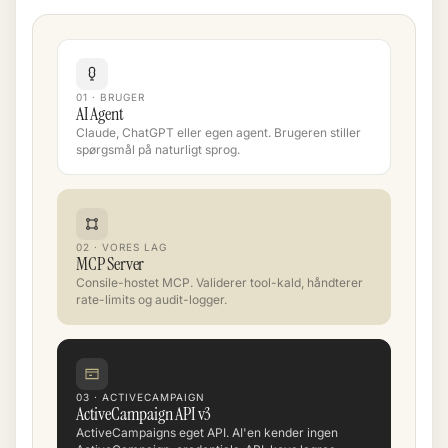
01 · BRUGER
AI Agent
Claude, ChatGPT eller egen agent. Brugeren stiller
spørgsmål på naturligt sprog.
02 · VORES LAG
MCP Server
Consile-hostet MCP. Validerer tool-kald, håndterer
rate-limits og audit-logger.
03 · ACTIVECAMPAIGN
ActiveCampaign API v3
ActiveCampaigns eget API. AI'en kender ingen