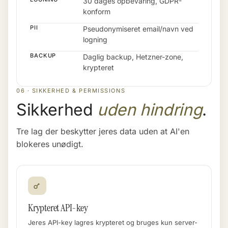
30 dages opbevaring, GDPR-
konform
PII
Pseudonymiseret email/navn ved
logning
BACKUP
Daglig backup, Hetzner-zone,
krypteret
06 · SIKKERHED & PERMISSIONS
Sikkerhed
uden hindring
.
Tre lag der beskytter jeres data uden at AI'en
blokeres unødigt.
Krypteret API-key
Jeres API-key lagres krypteret og bruges kun server-