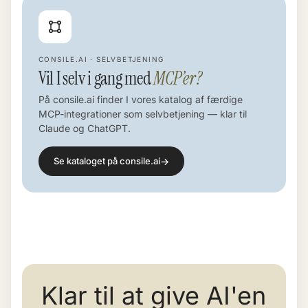
CONSILE.AI · SELVBETJENING
Vil I selv i gang med
MCP’er?
På consile.ai finder I vores katalog af færdige
MCP-integrationer som selvbetjening — klar til
Claude og ChatGPT.
→
Se kataloget på consile.ai
Klar til at give AI'en