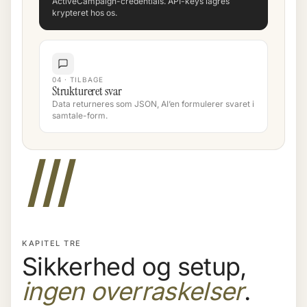
ActiveCampaign-credentials. API-keys lagres
krypteret hos os.
04 · TILBAGE
Struktureret svar
Data returneres som JSON, AI’en formulerer svaret i
samtale-form.
III
KAPITEL TRE
Sikkerhed og setup,
ingen overraskelser
.