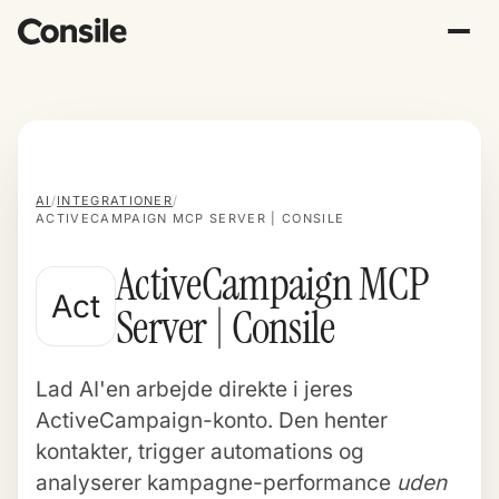
AI
/
INTEGRATIONER
/
ACTIVECAMPAIGN MCP SERVER | CONSILE
ActiveCampaign MCP
Act
Server | Consile
Lad AI'en arbejde direkte i jeres
ActiveCampaign-konto. Den henter
kontakter, trigger automations og
analyserer kampagne-performance
uden