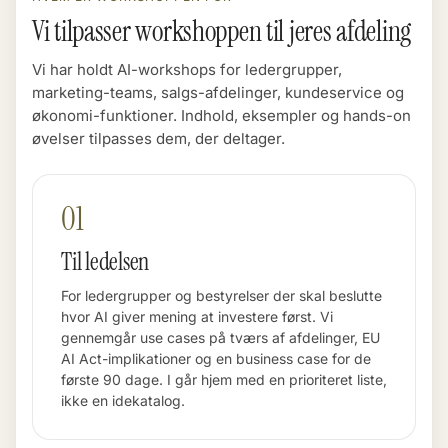
Nordic Computer
Vi tilpasser workshoppen til jeres afdeling
Ikast Etiket
Vi har holdt AI-workshops for ledergrupper,
marketing-teams, salgs-afdelinger, kundeservice og
økonomi-funktioner. Indhold, eksempler og hands-on
øvelser tilpasses dem, der deltager.
01
Til ledelsen
For ledergrupper og bestyrelser der skal beslutte
hvor AI giver mening at investere først. Vi
gennemgår use cases på tværs af afdelinger, EU
AI Act-implikationer og en business case for de
første 90 dage. I går hjem med en prioriteret liste,
ikke en idekatalog.