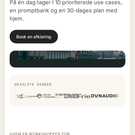
På én dag tager I 10 prioriterede use cases,
en promptbank og en 30-dages plan med
hjem.
Book en afklaring
UDVALGTE KUNDER
DME
Frie
Dynaudio
EMD
Erhvervshus Syd
HVEM ER WORKSHOPPEN FOR