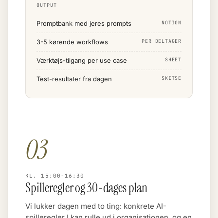
OUTPUT
Promptbank med jeres prompts
NOTION
3-5 kørende workflows
PER DELTAGER
Værktøjs-tilgang per use case
SHEET
Test-resultater fra dagen
SKITSE
03
KL. 15:00-16:30
Spilleregler og 30-dages plan
Vi lukker dagen med to ting: konkrete AI-
spilleregler I kan rulle ud i organisationen, og en