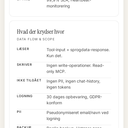
monitorering
Hvad der krydser hvor
DATA FLOW & SCOPE
LÆSER
Tool-input + sprogdata-response.
Kun det.
SKRIVER
Ingen write-operationer. Read-
only MCP.
IKKE TILGÅET
Ingen PII, ingen chat-history,
ingen tokens
LOGNING
30 dages opbevaring, GDPR-
konform
PII
Pseudonymiseret email/navn ved
logning
BACKUP