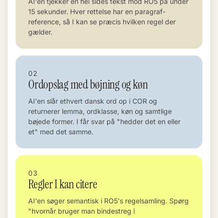
AI'en tjekker en hel sides tekst mod RO5 på under
15 sekunder. Hver rettelse har en paragraf-
reference, så I kan se præcis hvilken regel der
gælder.
02
Ordopslag med bøjning og køn
AI'en slår ethvert dansk ord op i COR og
returnerer lemma, ordklasse, køn og samtlige
bøjede former. I får svar på "hedder det en eller
et" med det samme.
03
Regler I kan citere
AI'en søger semantisk i RO5's regelsamling. Spørg
"hvornår bruger man bindestreg i