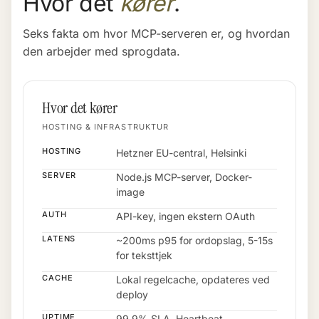
Hvor det
kører
.
Seks fakta om hvor MCP-serveren er, og hvordan
den arbejder med sprogdata.
Hvor det kører
HOSTING & INFRASTRUKTUR
HOSTING
Hetzner EU-central, Helsinki
SERVER
Node.js MCP-server, Docker-
image
AUTH
API-key, ingen ekstern OAuth
LATENS
~200ms p95 for ordopslag, 5-15s
for teksttjek
CACHE
Lokal regelcache, opdateres ved
deploy
UPTIME
99,9% SLA, Heartbeat-