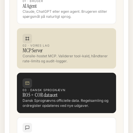
01 · BRUGER
AI Agent
Claude, ChatGPT eller egen agent. Brugeren stiller
spørgsmål på naturligt sprog.
02 · VORES LAG
MCP Server
Consile-hostet MCP. Validerer tool-kald, håndterer
rate-limits og audit-logger.
03 · DANSK SPROGNÆVN
RO5 + COR datasæt
Dansk Sprognævns officielle data. Regelsamling og
ordregister opdateres ved nye udgaver.