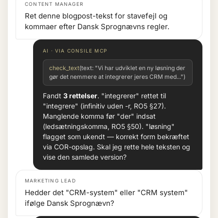
CONTENT MANAGER
Ret denne blogpost-tekst for stavefejl og
kommaer efter Dansk Sprognævns regler.
AI · VIA CONSILE MCP
check_text
(text: "Vi har udviklet en ny løsning der
gør det nemmere at integrerer jeres CRM med...")
Fandt
3 rettelser
. "integrerer" rettet til
"integrere" (infinitiv uden -r, RO5 §27).
Manglende komma før "der" indsat
(ledsætningskomma, RO5 §50). "løsning"
flagget som ukendt — korrekt form bekræftet
via COR-opslag. Skal jeg rette hele teksten og
vise den samlede version?
MARKETING LEAD
Hedder det "CRM-system" eller "CRM system"
ifølge Dansk Sprognævn?