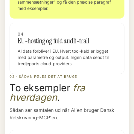
sammensætninger" og få den præcise paragraf
med eksempler.
04
EU-hosting og fuld audit-trail
Al data forbliver i EU. Hvert tool-kald er logget
med parametre og output. Ingen data sendt til
tredjeparts cloud-providers.
02 · SÅDAN FØLES DET AT BRUGE
To eksempler
fra
hverdagen
.
Sådan ser samtalen ud når AI'en bruger Dansk
Retskrivning-MCP'en.