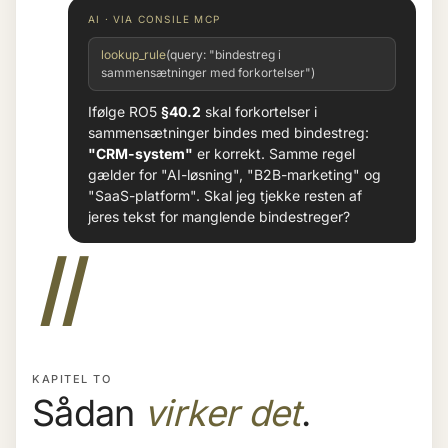
AI · VIA CONSILE MCP
lookup_rule
(query: "bindestreg i
sammensætninger med forkortelser")
Ifølge RO5
§40.2
skal forkortelser i
sammensætninger bindes med bindestreg:
"CRM-system"
er korrekt. Samme regel
gælder for "AI-løsning", "B2B-marketing" og
"SaaS-platform". Skal jeg tjekke resten af
jeres tekst for manglende bindestreger?
II
KAPITEL TO
Sådan
virker det
.