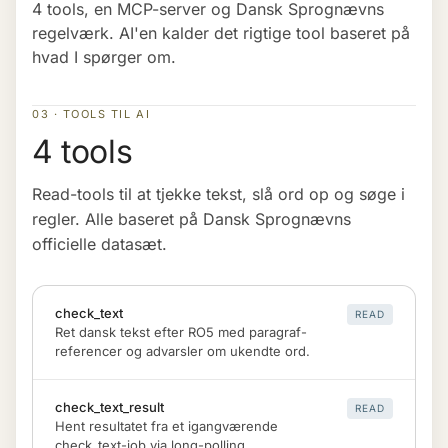
4 tools, en MCP-server og Dansk Sprognævns
regelværk. AI'en kalder det rigtige tool baseret på
hvad I spørger om.
03 · TOOLS TIL AI
4 tools
Read-tools til at tjekke tekst, slå ord op og søge i
regler. Alle baseret på Dansk Sprognævns
officielle datasæt.
check_text
READ
Ret dansk tekst efter RO5 med paragraf-
referencer og advarsler om ukendte ord.
check_text_result
READ
Hent resultatet fra et igangværende
check_text-job via long-polling.