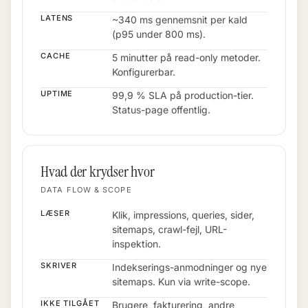
LATENS
~340 ms gennemsnit per kald
(p95 under 800 ms).
CACHE
5 minutter på read-only metoder.
Konfigurerbar.
UPTIME
99,9 % SLA på production-tier.
Status-page offentlig.
Hvad der krydser hvor
DATA FLOW & SCOPE
LÆSER
Klik, impressions, queries, sider,
sitemaps, crawl-fejl, URL-
inspektion.
SKRIVER
Indekserings-anmodninger og nye
sitemaps. Kun via write-scope.
IKKE TILGÅET
Brugere, fakturering, andre