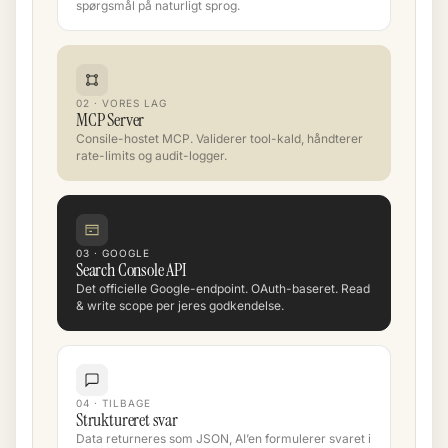
spørgsmål på naturligt sprog.
02 · VORES LAG
MCP Server
Consile-hostet MCP. Validerer tool-kald, håndterer
rate-limits og audit-logger.
03 · GOOGLE
Search Console API
Det officielle Google-endpoint. OAuth-baseret. Read
& write scope per jeres godkendelse.
04 · TILBAGE
Struktureret svar
Data returneres som JSON, AI’en formulerer svaret i