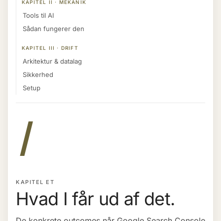
KAPITEL II · MEKANIK
Tools til AI
Sådan fungerer den
KAPITEL III · DRIFT
Arkitektur & datalag
Sikkerhed
Setup
I
KAPITEL ET
Hvad I får ud af det.
De konkrete outcomes når Google Search Console