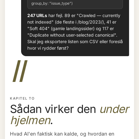
group_by: "issue_type")
247 URLs
har fejl. 89 er "Crawled — currently
not indexed" (de fleste i /blog/2023/), 41 er
"Soft 404" (gamle landingssider) og 117 er
"Duplicate without user-selected canonical".
Skal jeg eksportere listen som CSV eller foreslå
hvor vi rydder først?
II
KAPITEL TO
Sådan virker den
under
hjelmen
.
Hvad AI'en faktisk kan kalde, og hvordan en