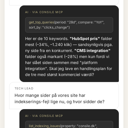
AI · VIA CONSILE MCP
get_top_queries
(period: "28d", compare: "YoY",
sort_by: "clicks_change")
Her er de 10 keywords.
"HubSpot pris"
falder
mest (–34%, –1.240 klik) — sandsynligvis pga.
ny side fra en konkurrent.
"CMS integration"
falder også markant (–28%) men kun fordi vi
har slået siden sammen med "platform
integration". Skal jeg lave en handlingsplan for
de tre med størst kommerciel værdi?
TECH LEAD
Hvor mange sider på vores site har
indekserings-fejl lige nu, og hvor sidder de?
AI · VIA CONSILE MCP
list_indexing_issues
(property: "consile.dk",