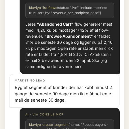
klaviyo_list_flows
(status: "live", include_metrics:
true, sort_by: "revenue_per_recipient_desc")
Jeres
"Abandoned Cart"
flow genererer mest
med 14,20 kr. pr. modtager (42% af al flow-
revenue).
"Browse Abandonment"
er faldet
31% de seneste 30 dage og ligger nu på 2,40
kr. pr. modtager. Open rate er stabil, men click
rate er faldet fra 4,8% til 2,1%. CTA-teksten i
e-mail 2 blev ændret den 22. april. Skal jeg
sammenligne de to versioner?
MARKETING LEAD
Byg et segment af kunder der har købt mindst 2
gange de seneste 90 dage men ikke åbnet en e-
mail de seneste 30 dage.
AI · VIA CONSILE MCP
klaviyo_create_segment
(name: "Repeat buyers -