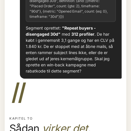
disengaged 30d", definition: {and: [{metric:
"Placed Order", count: {gte: 2}, timeframe:
"90d"}, {metric: "Opened Email", count: {eq: 0},
timeframe: "30d"}]})
Segment oprettet:
"Repeat buyers -
disengaged 30d"
med
312 profiler
. De har
købt i gennemsnit 3,1 gange og har en CLV på
1.840 kr. De er stoppet med at åbne mails, så
enten rammer subject lines ikke, eller de er
gledet ud af jeres kernemålgruppe. Skal jeg
oprette en win-back kampagne med
rabatkode til dette segment?
II
KAPITEL TO
Sådan
virker det
.