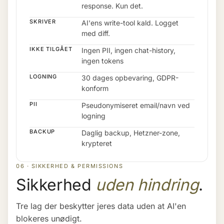
response. Kun det.
SKRIVER
AI'ens write-tool kald. Logget
med diff.
IKKE TILGÅET
Ingen PII, ingen chat-history,
ingen tokens
LOGNING
30 dages opbevaring, GDPR-
konform
PII
Pseudonymiseret email/navn ved
logning
BACKUP
Daglig backup, Hetzner-zone,
krypteret
06 · SIKKERHED & PERMISSIONS
Sikkerhed
uden hindring
.
Tre lag der beskytter jeres data uden at AI'en
blokeres unødigt.