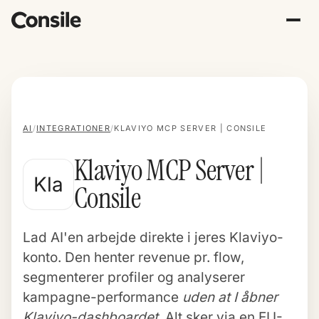
AI
/
INTEGRATIONER
/
KLAVIYO MCP SERVER | CONSILE
Klaviyo MCP Server |
Kla
Consile
Lad AI'en arbejde direkte i jeres Klaviyo-
konto. Den henter revenue pr. flow,
segmenterer profiler og analyserer
kampagne-performance
uden at I åbner
Klaviyo-dashboardet
. Alt sker via en EU-