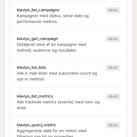
klaviyo_list_campaigns
READ
Kampagner med status, send-dato og
performance-metrics.
klaviyo_get_campaign
READ
Detaljeret view af en kampagne med
indhold, audience og resultater.
klaviyo_list_lists
READ
Alle e-mail-lister med subscriber-count og
opt-in method.
klaviyo_list_metrics
READ
Alle trackede metrics (events) med navn og
antal.
klaviyo_query_metric
READ
Aggregerede data for en metric med
filtrering paa tid og properties.