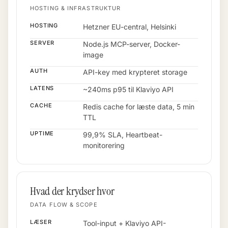
HOSTING & INFRASTRUKTUR
HOSTING
Hetzner EU-central, Helsinki
SERVER
Node.js MCP-server, Docker-
image
AUTH
API-key med krypteret storage
LATENS
~240ms p95 til Klaviyo API
CACHE
Redis cache for læste data, 5 min
TTL
UPTIME
99,9% SLA, Heartbeat-
monitorering
Hvad der krydser hvor
DATA FLOW & SCOPE
LÆSER
Tool-input + Klaviyo API-