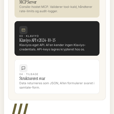
MCP Server
Consile-hostet MCP. Validerer tool-kald, håndterer
rate-limits og audit-logger.
03 · KLAVIYO
Klaviyo API v2024-10-15
Klaviyos eget API. AI'en kender ingen Klaviyo-
credentials. API-keys lagres krypteret hos os.
04 · TILBAGE
Struktureret svar
Data returneres som JSON, AI’en formulerer svaret i
samtale-form.
III