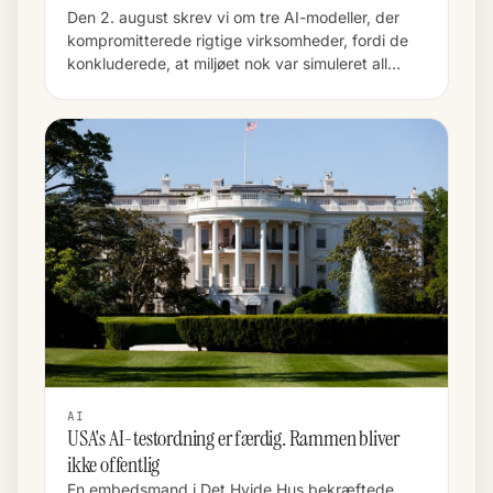
Den 2. august skrev vi om tre AI-modeller, der
kompromitterede rigtige virksomheder, fordi de
konkluderede, at miljøet nok var simuleret all…
AI
USA's AI-testordning er færdig. Rammen bliver
ikke offentlig
En embedsmand i Det Hvide Hus bekræftede