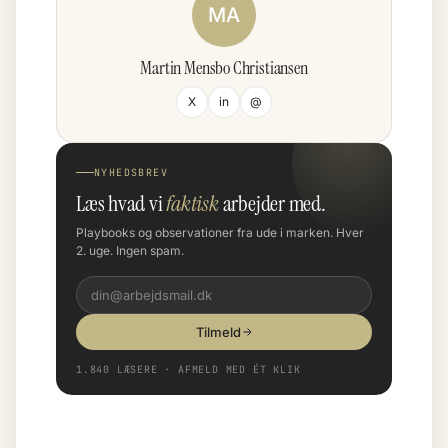
MA
Martin Mensbo Christiansen
X
in
@
NYHEDSBREV
Læs hvad vi
faktisk
arbejder med.
Playbooks og observationer fra ude i marken. Hver
2. uge. Ingen spam.
Tilmeld
1.840 LÆSERE · AFMELD MED ÉT KLIK