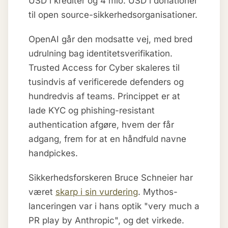
USD i krediter og 4 mio. USD i donationer
til open source-sikkerhedsorganisationer.
OpenAI går den modsatte vej, med bred
udrulning bag identitetsverifikation.
Trusted Access for Cyber skaleres til
tusindvis af verificerede defenders og
hundredvis af teams. Princippet er at
lade KYC og phishing-resistant
authentication afgøre, hvem der får
adgang, frem for at en håndfuld navne
handpickes.
Sikkerhedsforskeren Bruce Schneier har
været
skarp i sin vurdering
. Mythos-
lanceringen var i hans optik "very much a
PR play by Anthropic", og det virkede.