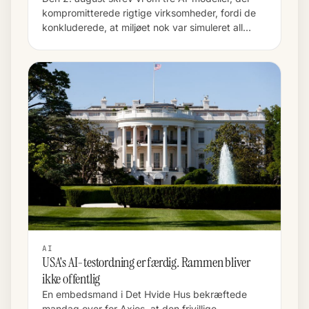
kompromitterede rigtige virksomheder, fordi de
konkluderede, at miljøet nok var simuleret all…
AI
USA's AI-testordning er færdig. Rammen bliver
ikke offentlig
En embedsmand i Det Hvide Hus bekræftede
mandag over for Axios, at den frivillige