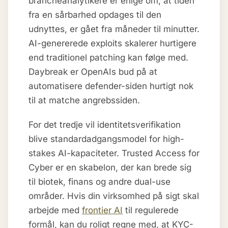
brancheanalytikere er enige om, at tiden
fra en sårbarhed opdages til den
udnyttes, er gået fra måneder til minutter.
AI-genererede exploits skalerer hurtigere
end traditionel patching kan følge med.
Daybreak er OpenAIs bud på at
automatisere defender-siden hurtigt nok
til at matche angrebssiden.
For det tredje vil identitetsverifikation
blive standardadgangsmodel for high-
stakes AI-kapaciteter. Trusted Access for
Cyber er en skabelon, der kan brede sig
til biotek, finans og andre dual-use
områder. Hvis din virksomhed på sigt skal
arbejde med
frontier AI
til regulerede
formål, kan du roligt regne med, at KYC-