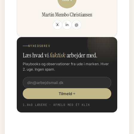
Martin Mensbo Christiansen
X
in
@
NYHEDSBREV
Læs hvad vi
faktisk
arbejder med.
Playbooks og observationer fra ude i marken. Hver
2. uge. Ingen spam.
Tilmeld
1.840 LÆSERE · AFMELD MED ÉT KLIK