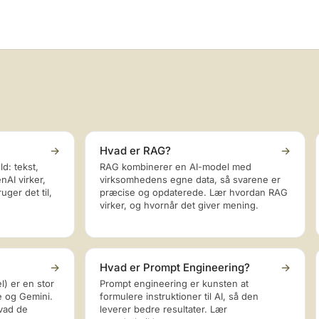
→
Hvad er RAG?
→
d: tekst,
RAG kombinerer en AI-model med
nAI virker,
virksomhedens egne data, så svarene er
ger det til,
præcise og opdaterede. Lær hvordan RAG
virker, og hvornår det giver mening.
→
Hvad er Prompt Engineering?
→
) er en stor
Prompt engineering er kunsten at
 og Gemini.
formulere instruktioner til AI, så den
vad de
leverer bedre resultater. Lær