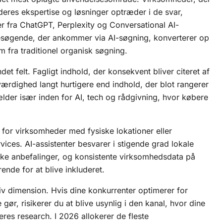
t deres ekspertise og løsninger optræder i de svar,
er fra ChatGPT, Perplexity og
Conversational AI
-
besøgende, der ankommer via AI-søgning, konverterer op
m fra traditionel organisk søgning.
det felt. Fagligt indhold, der konsekvent bliver citeret af
ærdighed langt hurtigere end indhold, der blot rangerer
ælder især inden for AI, tech og rådgivning, hvor købere
 for virksomheder med fysiske lokationer eller
ices. AI-assistenter besvarer i stigende grad lokale
kke anbefalinger, og konsistente virksomhedsdata på
ende for at blive inkluderet.
v dimension. Hvis dine konkurrenter optimerer for
gør, risikerer du at blive usynlig i den kanal, hvor dine
eres research. I 2026 allokerer de fleste