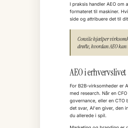
I praksis handler AEO om a
formateret til maskiner. Hv
side og attribuere det til 
Consile hjælper virksomhe
drøfte, hvordan AEO kan in
AEO i erhvervslivet
For B2B-virksomheder er AE
med research. Når en CFO s
governance, eller en CTO 
det svar, AI'en giver, den i
du allerede i spil.
Marketing og branding er 