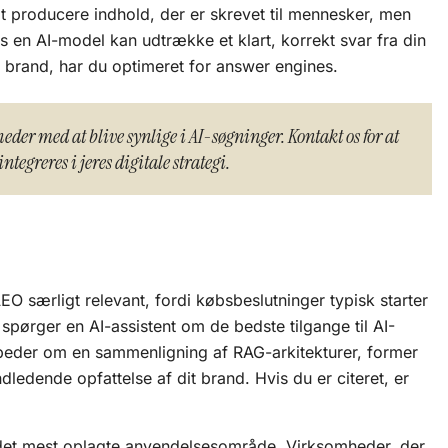
t producere indhold, der er skrevet til mennesker, men
is en AI-model kan udtrække et klart, korrekt svar fra din
dit brand, har du optimeret for answer engines.
der med at blive synlige i AI-søgninger. Kontakt os for at
tegreres i jeres digitale strategi.
O særligt relevant, fordi købsbeslutninger typisk starter
pørger en AI-assistent om de bedste tilgange til AI-
beder om en sammenligning af RAG-arkitekturer, former
ndledende opfattelse af dit brand. Hvis du er citeret, er
det mest oplagte anvendelsesområde. Virksomheder, der