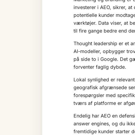
investerer i AEO, sikrer, a
potentielle kunder modtag
værktøjer. Data viser, at 
til fire gange bedre end de
Thought leadership er et an
AI-modeller, opbygger trov
på side to i Google. Det g
forventer faglig dybde.
Lokal synlighed er relevant
geografisk afgrænsede serv
forespørgsler med specifi
tværs af platforme er afgør
Endelig har AEO en defensi
answer engines, og du ikke 
fremtidige kunder starter d