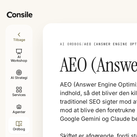
Tilbage
AI ORDBOG
/
AEO (ANSWER ENGINE OP
AEO (Answe
AI
Workshop
AI Strategi
AEO (Answer Engine Optimiza
indhold, så det bliver den k
Services
traditionel SEO sigter mod a
mod at blive den foretrukne
Agenter
Google Gemini og Claude b
Ordbog
Skiftet er afgørende, fordi s