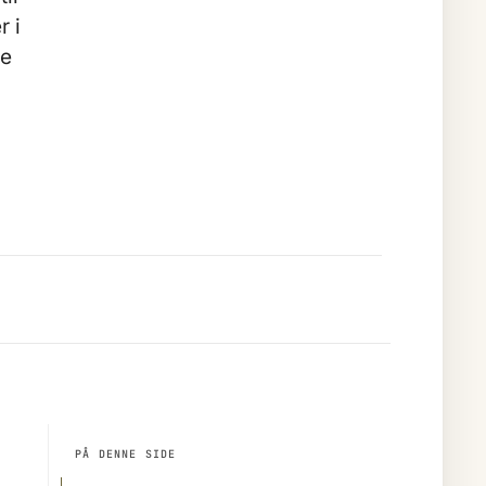
r i
de
PÅ DENNE SIDE