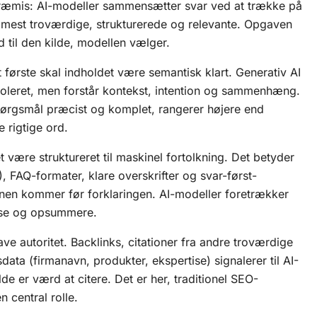
ræmis: AI-modeller sammensætter svar ved at trække på
 mest troværdige, strukturerede og relevante. Opgaven
d til den kilde, modellen vælger.
t første skal indholdet være semantisk klart.
Generativ AI
soleret, men forstår kontekst, intention og sammenhæng.
pørgsmål præcist og komplet, rangerer højere end
 rigtige ord.
t være struktureret til maskinel fortolkning. Det betyder
FAQ-formater, klare overskrifter og svar-først-
nen kommer før forklaringen. AI-modeller foretrækker
arse og opsummere.
ave autoritet. Backlinks, citationer fra andre troværdige
data (firmanavn, produkter, ekspertise) signalerer til AI-
lde er værd at citere. Det er her, traditionel SEO-
en central rolle.