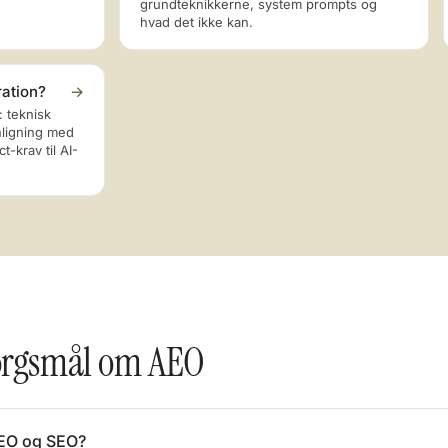
grundteknikkerne, system prompts og
hvad det ikke kan.
ration?
→
: teknisk
nligning med
-krav til AI-
spørgsmål om AEO
AEO og SEO?