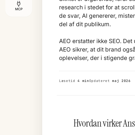
research i stedet for at scro
MCP
de svar, AI genererer, mist
del af dit publikum.
AEO erstatter ikke SEO. Det u
AEO sikrer, at dit brand ogs
oplevelser, der i stigende gr
Læsetid
4 min
Opdateret
maj 2026
Hvordan virker Ans