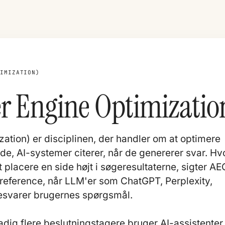
TIMIZATION)
r Engine Optimizatio
tion) er disciplinen, der handler om at optimere
ilde, AI-systemer citerer, når de genererer svar. Hv
t placere en side højt i søgeresultaterne, sigter AE
 reference, når
LLM'er
som ChatGPT, Perplexity,
esvarer brugernes spørgsmål.
tadig flere beslutningstagere bruger AI-assistenter t