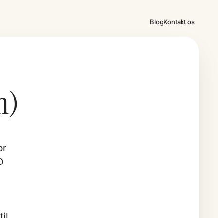
Blog
Kontakt os
n)
or
O
il