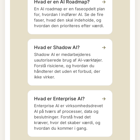
Hvad er en AI Roadmap?
→
En AI roadmap er en faseopdelt plan
for, hvordan I indfører AI. Se de fire
faser, hvad den skal indeholde, og
hvordan den prioriteres efter værdi.
Hvad er Shadow AI?
→
Shadow AI er medarbejderes
uautoriserede brug af AI-værktøjer.
Forstå risiciene, og hvordan du
håndterer det uden et forbud, der
ikke virker.
Hvad er Enterprise AI?
→
Enterprise AI er virksomhedsdrevet
AI på tværs af processer, data og
beslutninger. Forstå hvad det
kræver, hvor det skaber værdi, og
hvordan du kommer i gang.