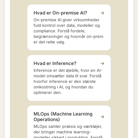
Hvad er On-premise AI?
→
On-premise AI giver virksomheder
fuld kontrol over data, modeller og
compliance. Forstå fordele,
begrænsninger og hvornår on-prem
er det rette valg.
Hvad er Inference?
→
Inference er det øjeblik, hvor en AI-
model omsætter data til svar. Forstå
hvorfor inference er den største
omkostning i AI, og hvordan du
optimerer den.
MLOps (Machine Learning
→
Operations)
MLOps samler praksis og værktøjer,
der bringer machine learning-
modeller sikkert i produktion. Forstå