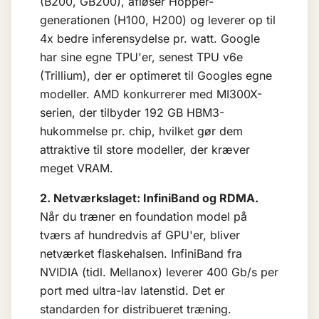
(B200, GB200), afløser Hopper-
generationen (H100, H200) og leverer op til
4x bedre inferensydelse pr. watt. Google
har sine egne TPU'er, senest TPU v6e
(Trillium), der er optimeret til Googles egne
modeller. AMD konkurrerer med MI300X-
serien, der tilbyder 192 GB HBM3-
hukommelse pr. chip, hvilket gør dem
attraktive til store modeller, der kræver
meget VRAM.
2. Netværkslaget: InfiniBand og RDMA.
Når du træner en
foundation model
på
tværs af hundredvis af GPU'er, bliver
netværket flaskehalsen. InfiniBand fra
NVIDIA (tidl. Mellanox) leverer 400 Gb/s per
port med ultra-lav latenstid. Det er
standarden for distribueret træning.