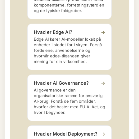
komponenterne, forretningsværdien
og de typiske faldgruber.
Hvad er Edge AI?
→
Edge AI kører AI-modeller lokalt på
enheder i stedet for i skyen. Forstå
fordelene, anvendelserne og
hvornår edge-tilgangen giver
mening for din virksomhed.
Hvad er AI Governance?
→
AI governance er den
organisatoriske ramme for ansvarlig
AI-brug. Forstå de fem områder,
hvorfor det haster med EU AI Act, og
hvor I begynder.
Hvad er Model Deployment?
→