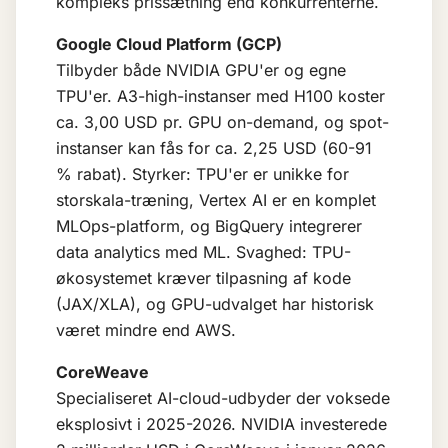
kompleks prissætning end konkurrenterne.
Google Cloud Platform (GCP)
Tilbyder både NVIDIA GPU'er og egne
TPU'er. A3-high-instanser med H100 koster
ca. 3,00 USD pr. GPU on-demand, og spot-
instanser kan fås for ca. 2,25 USD (60-91
% rabat). Styrker: TPU'er er unikke for
storskala-træning, Vertex AI er en komplet
MLOps-platform, og BigQuery integrerer
data analytics med ML. Svaghed: TPU-
økosystemet kræver tilpasning af kode
(JAX/XLA), og GPU-udvalget har historisk
været mindre end AWS.
CoreWeave
Specialiseret AI-cloud-udbyder der voksede
eksplosivt i 2025-2026. NVIDIA investerede