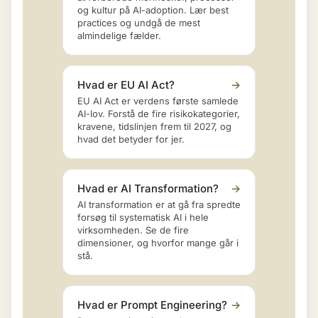
og kultur på AI-adoption. Lær best
practices og undgå de mest
almindelige fælder.
Hvad er EU AI Act?
→
EU AI Act er verdens første samlede
AI-lov. Forstå de fire risikokategorier,
kravene, tidslinjen frem til 2027, og
hvad det betyder for jer.
Hvad er AI Transformation?
→
AI transformation er at gå fra spredte
forsøg til systematisk AI i hele
virksomheden. Se de fire
dimensioner, og hvorfor mange går i
stå.
Hvad er Prompt Engineering?
→