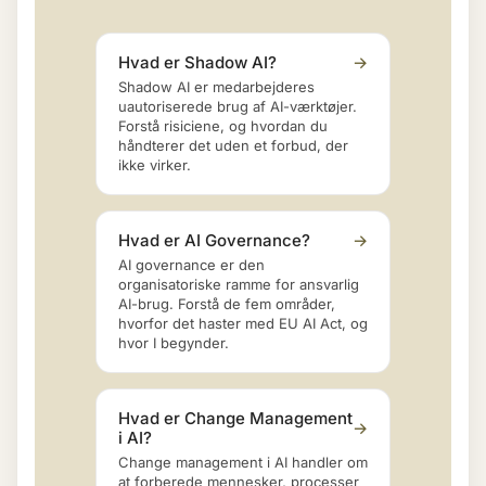
Hvad er Shadow AI?
→
Shadow AI er medarbejderes
uautoriserede brug af AI-værktøjer.
Forstå risiciene, og hvordan du
håndterer det uden et forbud, der
ikke virker.
Hvad er AI Governance?
→
AI governance er den
organisatoriske ramme for ansvarlig
AI-brug. Forstå de fem områder,
hvorfor det haster med EU AI Act, og
hvor I begynder.
Hvad er Change Management
→
i AI?
Change management i AI handler om
at forberede mennesker, processer