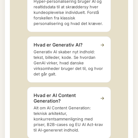
Hyper-personalisering bruger AI og
realtidsdata til at skræddersy hver
kundeoplevelse individuelt. Forstå
forskellen fra klassisk
personalisering og hvad det kræver.
Hvad er Generativ AI?
→
Generativ AI skaber nyt indhold:
tekst, billeder, kode. Se hvordan
GenAI virker, hvad danske
virksomheder bruger det til, og hvor
det går galt.
Hvad er AI Content
→
Generation?
Alt om AI Content Generation:
teknisk arkitektur,
konkurrentsammenligning med
priser, B2B-cases og EU AI Act-krav
til AI-genereret indhold.