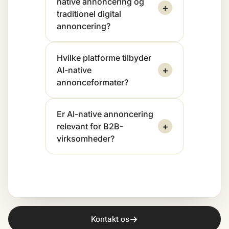
native annoncering og
+
traditionel digital
annoncering?
Hvilke platforme tilbyder
+
AI-native
annonceformater?
Er AI-native annoncering
+
relevant for B2B-
virksomheder?
→
Kontakt os