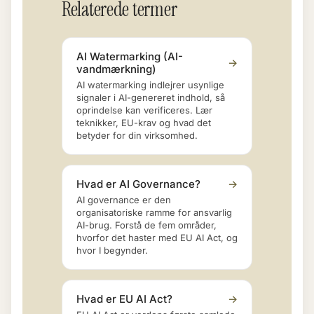
Relaterede termer
AI Watermarking (AI-
→
vandmærkning)
AI watermarking indlejrer usynlige
signaler i AI-genereret indhold, så
oprindelse kan verificeres. Lær
teknikker, EU-krav og hvad det
betyder for din virksomhed.
Hvad er AI Governance?
→
AI governance er den
organisatoriske ramme for ansvarlig
AI-brug. Forstå de fem områder,
hvorfor det haster med EU AI Act, og
hvor I begynder.
Hvad er EU AI Act?
→