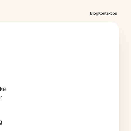
Blog
Kontakt os
kke
r
g