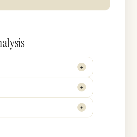
nalysis
+
+
+