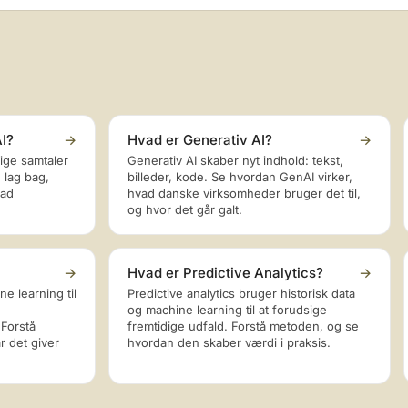
I?
→
Hvad er Generativ AI?
→
lige samtaler
Generativ AI skaber nyt indhold: tekst,
e lag bag,
billeder, kode. Se hvordan GenAI virker,
vad
hvad danske virksomheder bruger det til,
og hvor det går galt.
→
Hvad er Predictive Analytics?
→
e learning til
Predictive analytics bruger historisk data
og machine learning til at forudsige
Forstå
fremtidige udfald. Forstå metoden, og se
r det giver
hvordan den skaber værdi i praksis.