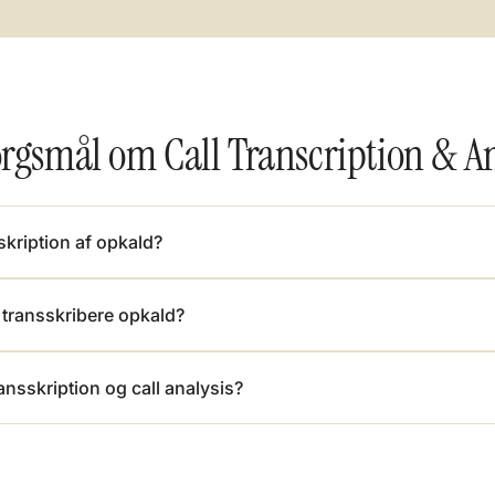
pørgsmål om Call Transcription & A
skription af opkald?
 transskribere opkald?
ansskription og call analysis?