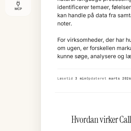
identificerer temaer, følels
MCP
kan handle på data fra samt
noter.
For virksomheder, der har h
om ugen, er forskellen marka
kunne søge, analysere og læ
Læsetid
3 min
Opdateret
marts 202
Hvordan virker Call