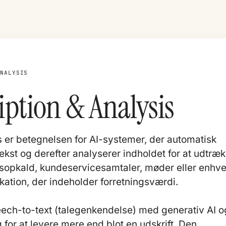
ANALYSIS
iption & Analysis
s er betegnelsen for AI-systemer, der automatisk
tekst og derefter analyserer indholdet for at udtræ
gsopkald, kundeservicesamtaler, møder eller enhve
kation, der indeholder forretningsværdi.
eech-to-text (talegenkendelse) med
generativ AI
o
for at levere mere end blot en udskrift. Den