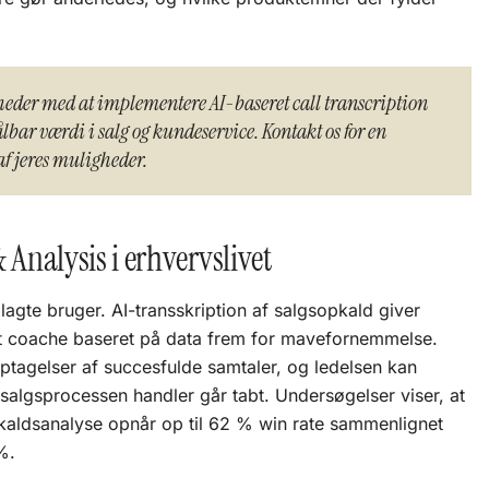
eder med at implementere AI-baseret call transcription
lbar værdi i salg og kundeservice. Kontakt os for en
af jeres muligheder.
 Analysis i erhvervslivet
agte bruger. AI-transskription af salgsopkald giver
at coache baseret på data frem for mavefornemmelse.
tagelser af succesfulde samtaler, og ledelsen kan
i salgsprocessen handler går tabt. Undersøgelser viser, at
aldsanalyse opnår op til 62 % win rate sammenlignet
%.