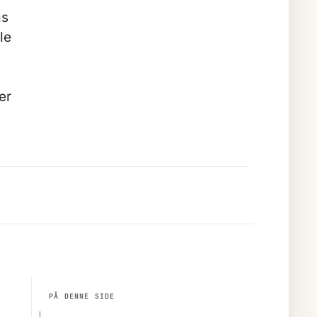
ms
le
er
PÅ DENNE SIDE