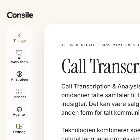
Tilbage
AI ORDBOG
/
CALL TRANSCRIPTION & 
Call Transcr
AI
Workshop
AI Strategi
Call Transcription & Analysi
omdanner talte samtaler til 
Services
indsigter. Det kan være sal
anden form for talt kommuni
Agenter
Teknologien kombinerer sp
Ordbog
natural language processing 