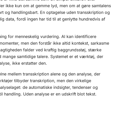
ler ikke kun om at gemme lyd, men om at gøre samtalens
art og handlingsbart. En optagelse uden transskription og
ig data, fordi ingen har tid til at genlytte hundredvis af
tning for menneskelig vurdering. AI kan identificere
momenter, men den forstår ikke altid kontekst, sarkasme
øjagtigheden falder ved kraftig baggrundsstøj, stærke
ed mange samtidige talere. Systemet er et værktøj, der
lyse, ikke erstatter den.
kelne mellem transskription alene og den analyse, der
øjer tilbyder transkription, men den virkelige
nalyselaget: de automatiske indsigter, tendenser og
il handling. Uden analyse er en udskrift blot tekst.