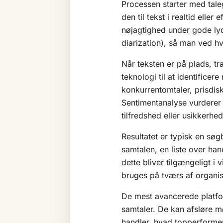
Processen starter med tale
den til tekst i realtid ell
nøjagtighed under gode lyd
diarization), så man ved 
Når teksten er på plads, t
teknologi
til at identifice
konkurrentomtaler, prisdisk
Sentimentanalyse vurderer 
tilfredshed eller usikkerhed 
Resultatet er typisk en søg
samtalen, en liste over han
dette bliver tilgængeligt 
bruges på tværs af organis
De mest avancerede platfor
samtaler. De kan afsløre mø
handler, hvad topperforme