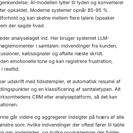
genkendelse: AI-modellen lytter til lyden og konverterer
er efter opkaldet. Moderne systemer opnår 85-95 %
forhold og kan skelne mellem flere talere (speaker
hvem der sagde hvad.
ræder analyselaget ind. Her bruger systemet
LLM-
re nøglemomenter i samtalen: indvendinger fra kunden,
ussioner, købssignaler og aftalte næste skridt.
den emotionelle tone og kan registrere frustration,
i realtid.
bar udskrift med tidsstempler, et automatisk resumé af
dlingspunkter og en klassificering af samtaletypen. Alt
i virksomhedens CRM eller analyseplatform, så det kan
ationen.
me går videre og aggregerer indsigter på tværs af alle
nstre som: hvilke indvendinger der oftest fører til tabte
re gør anderledes, og hvilke produktemner der fylder