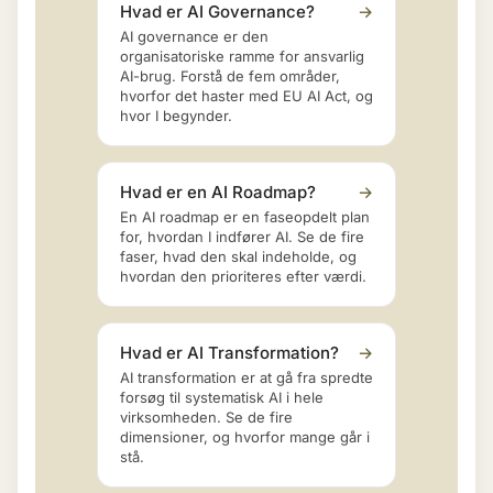
Hvad er AI Governance?
→
AI governance er den
organisatoriske ramme for ansvarlig
AI-brug. Forstå de fem områder,
hvorfor det haster med EU AI Act, og
hvor I begynder.
Hvad er en AI Roadmap?
→
En AI roadmap er en faseopdelt plan
for, hvordan I indfører AI. Se de fire
faser, hvad den skal indeholde, og
hvordan den prioriteres efter værdi.
Hvad er AI Transformation?
→
AI transformation er at gå fra spredte
forsøg til systematisk AI i hele
virksomheden. Se de fire
dimensioner, og hvorfor mange går i
stå.