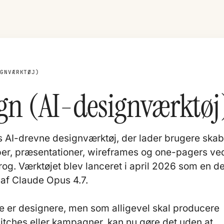
IGNVÆRKTØJ)
gn (AI-designværktøj
s AI-drevne designværktøj, der lader brugere ska
per, præsentationer, wireframes og one-pagers ve
prog. Værktøjet blev lanceret i april 2026 som en de
 af Claude Opus 4.7.
kke er designere, men som alligevel skal producere
 pitches eller kampagner, kan nu gøre det uden at