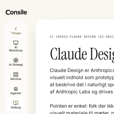
Tilbage
AI ORDBOG
/
CLAUDE DESIGN (AI-DES
Claude Desi
AI
Workshop
AI Strategi
Claude Design er Anthropic
visuelt indhold som prototy
Services
at beskrive det i naturligt s
af Anthropic Labs og drives
Agenter
Pointen er enkel: folk der i
Ordbog
visuelt materiale til møder,