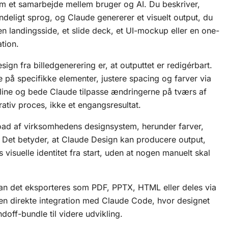
m et samarbejde mellem bruger og AI. Du beskriver,
ndeligt sprog, og Claude genererer et visuelt output, du
en landingsside, et slide deck, et UI-mockup eller en one-
ation.
sign fra billedgenerering er, at outputtet er redigérbart.
på specifikke elementer, justere spacing og farver via
inline og bede Claude tilpasse ændringerne på tværs af
erativ proces, ikke et engangsresultat.
oad af virksomhedens designsystem, herunder farver,
 Det betyder, at Claude Design kan producere output,
isuelle identitet fra start, uden at nogen manuelt skal
kan det eksporteres som PDF, PPTX, HTML eller deles via
å en direkte integration med Claude Code, hvor designet
off-bundle til videre udvikling.