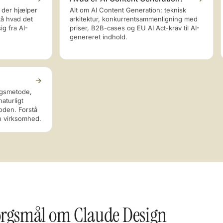
, der hjælper
Alt om AI Content Generation: teknisk
stå hvad det
arkitektur, konkurrentsammenligning med
ig fra AI-
priser, B2B-cases og EU AI Act-krav til AI-
genereret indhold.
→
ngsmetode,
aturligt
oden. Forstå
in virksomhed.
pørgsmål om Claude Design