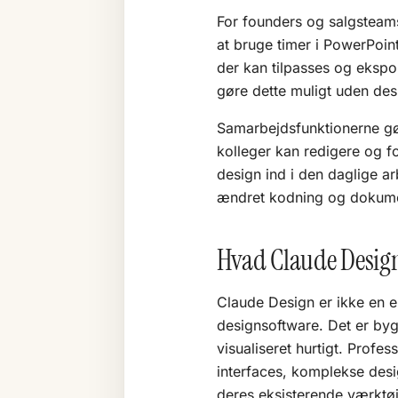
For founders og salgsteams
at bruge timer i PowerPoint
der kan tilpasses og eksp
gøre dette muligt uden de
Samarbejdsfunktionerne gør 
kolleger kan redigere og f
design ind i den daglige a
ændret kodning og dokume
Hvad Claude Design
Claude Design er ikke en e
designsoftware. Det er bygg
visualiseret hurtigt. Profe
interfaces, komplekse desi
deres eksisterende værktøj