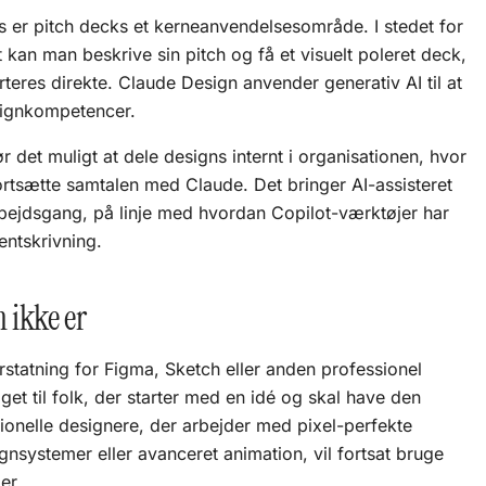
 er pitch decks et kerneanvendelsesområde. I stedet for
 kan man beskrive sin pitch og få et visuelt poleret deck,
orteres direkte. Claude Design anvender
generativ AI
til at
signkompetencer.
det muligt at dele designs internt i organisationen, hvor
ortsætte samtalen med Claude. Det bringer AI-assisteret
rbejdsgang, på linje med hvordan
Copilot
-værktøjer har
ntskrivning.
 ikke er
rstatning for Figma, Sketch eller anden professionel
et til folk, der starter med en idé og skal have den
ssionelle designere, der arbejder med pixel-perfekte
gnsystemer eller avanceret animation, vil fortsat bruge
er.