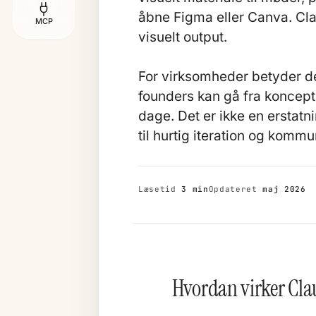
åbne Figma eller Canva. Cla
MCP
visuelt output.
For virksomheder betyder d
founders kan gå fra koncept 
dage. Det er ikke en erstatn
til hurtig iteration og kommu
Læsetid
3 min
Opdateret
maj 2026
Hvordan virker Cla