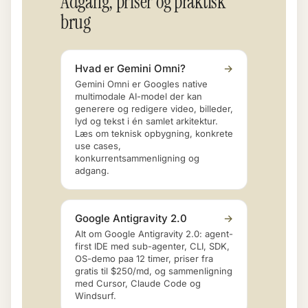
Adgang, priser og praktisk
brug
Hvad er Gemini Omni?
→
Gemini Omni er Googles native
multimodale AI-model der kan
generere og redigere video, billeder,
lyd og tekst i én samlet arkitektur.
Læs om teknisk opbygning, konkrete
use cases,
konkurrentsammenligning og
adgang.
Google Antigravity 2.0
→
Alt om Google Antigravity 2.0: agent-
first IDE med sub-agenter, CLI, SDK,
OS-demo paa 12 timer, priser fra
gratis til $250/md, og sammenligning
med Cursor, Claude Code og
Windsurf.