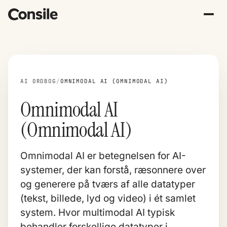
AI ORDBOG
/
OMNIMODAL AI (OMNIMODAL AI)
Omnimodal AI
(Omnimodal AI)
Omnimodal AI er betegnelsen for AI-
systemer, der kan forstå, ræsonnere over
og generere på tværs af alle datatyper
(tekst, billede, lyd og video) i ét samlet
system. Hvor
multimodal AI
typisk
behandler forskellige datatyper i