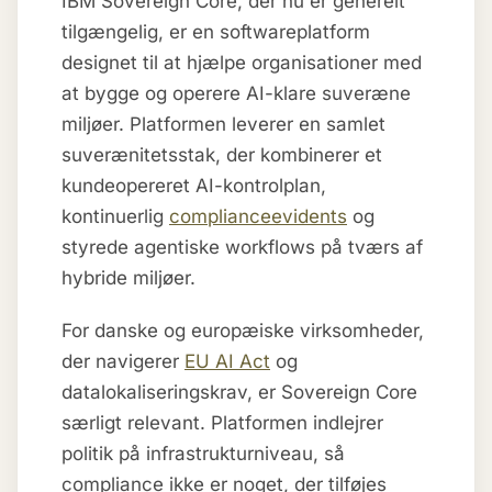
IBM Sovereign Core, der nu er generelt
tilgængelig, er en softwareplatform
designet til at hjælpe organisationer med
at bygge og operere AI-klare suveræne
miljøer. Platformen leverer en samlet
suverænitetsstak, der kombinerer et
kundeopereret AI-kontrolplan,
kontinuerlig
complianceevidents
og
styrede agentiske workflows på tværs af
hybride miljøer.
For danske og europæiske virksomheder,
der navigerer
EU AI Act
og
datalokaliseringskrav, er Sovereign Core
særligt relevant. Platformen indlejrer
politik på infrastrukturniveau, så
compliance ikke er noget, der tilføjes