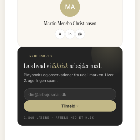
MA
Martin Mensbo Christiansen
X
in
@
NYHEDSBREV
Læs hvad vi
faktisk
arbejder med.
Playbooks og observationer fra ude i marken. Hver
2. uge. Ingen spam.
Tilmeld
1.840 LÆSERE · AFMELD MED ÉT KLIK