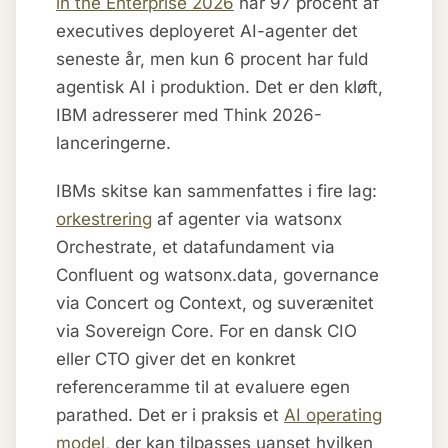
in the Enterprise 2026
har 97 procent af
executives deployeret AI-agenter det
seneste år, men kun 6 procent har fuld
agentisk AI i produktion. Det er den kløft,
IBM adresserer med Think 2026-
lanceringerne.
IBMs skitse kan sammenfattes i fire lag:
orkestrering
af agenter via watsonx
Orchestrate, et datafundament via
Confluent og watsonx.data, governance
via Concert og Context, og suverænitet
via Sovereign Core. For en dansk CIO
eller CTO giver det en konkret
referenceramme til at evaluere egen
parathed. Det er i praksis et
AI operating
model
, der kan tilpasses uanset hvilken