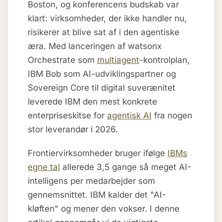
Boston, og konferencens budskab var
klart: virksomheder, der ikke handler nu,
risikerer at blive sat af i den agentiske
æra. Med lanceringen af watsonx
Orchestrate som
multiagent
-kontrolplan,
IBM Bob som AI-udviklingspartner og
Sovereign Core til digital suverænitet
leverede IBM den mest konkrete
enterpriseskitse for
agentisk AI
fra nogen
stor leverandør i 2026.
Frontiervirksomheder bruger ifølge
IBMs
egne tal
allerede 3,5 gange så meget AI-
intelligens per medarbejder som
gennemsnittet. IBM kalder det "AI-
kløften" og mener den vokser. I denne