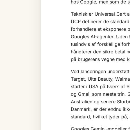
hos Google, men som de sj
Teknisk er Universal Cart
UCP definerer de standardi
forhandlere at eksponere pr
Googles AI-agenter. Uden U
tusindvis af forskellige fo
håndterer den sikre betalin
på brugerens vegne med k
Ved lanceringen understøtt
Target, Ulta Beauty, Walma
starter i USA på tværs a
og Gmail som næste trin. 
Australien og senere Storb
Danmark, er der endnu ikke
standard, hvilket tyder på, 
Googles Gemini-modeller f