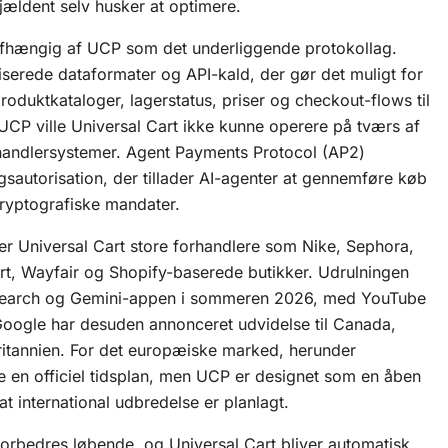
ældent selv husker at optimere.
 afhængig af UCP som det underliggende protokollag.
serede dataformater og API-kald, der gør det muligt for
oduktkataloger, lagerstatus, priser og checkout-flows til
CP ville Universal Cart ikke kunne operere på tværs af
rhandlersystemer.
Agent Payments Protocol (AP2)
gsautorisation, der tillader AI-agenter at gennemføre køb
ryptografiske mandater.
er Universal Cart store forhandlere som Nike, Sephora,
rt, Wayfair og Shopify-baserede butikker. Udrulningen
f Search og Gemini-appen i sommeren 2026, med YouTube
Google har desuden annonceret udvidelse til Canada,
ritannien. For det europæiske marked, herunder
 en officiel tidsplan, men UCP er designet som en åben
at international udbredelse er planlagt.
orbedres løbende, og Universal Cart bliver automatisk