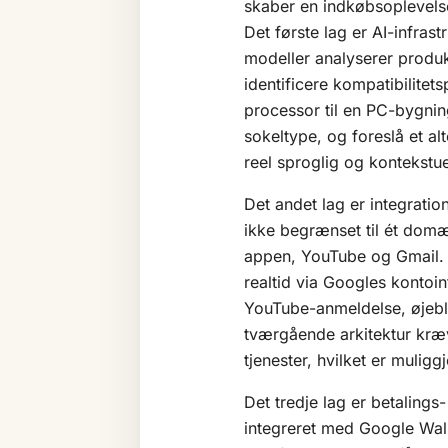
skaber en indkøbsoplevelse
Det første lag er
AI
-infrast
modeller analyserer produkt
identificere kompatibilitet
processor til en PC-bygni
sokeltype, og foreslå et al
reel sproglig og kontekstue
Det andet lag er integratio
ikke begrænset til ét domæ
appen, YouTube og Gmail. T
realtid via Googles kontoin
YouTube-anmeldelse, øjebl
tværgående arkitektur kræv
tjenester, hvilket er muligg
Det tredje lag er betalings
integreret med Google Wall