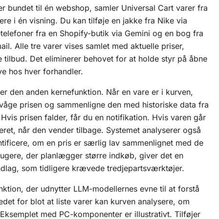
er bundet til én webshop, samler Universal Cart varer fra
re i én visning. Du kan tilføje en jakke fra Nike via
telefoner fra en Shopify-butik via Gemini og en bog fra
il. Alle tre varer vises samlet med aktuelle priser,
e tilbud. Det eliminerer behovet for at holde styr på åbne
e hos hver forhandler.
 er den anden kernefunktion. Når en vare er i kurven,
våge prisen og sammenligne den med historiske data fra
is prisen falder, får du en notifikation. Hvis varen går
seret, når den vender tilbage. Systemet analyserer også
ntificere, om en pris er særlig lav sammenlignet med de
ugere, der planlægger større indkøb, giver det en
dlag, som tidligere krævede tredjepartsværktøjer.
unktion, der udnytter
LLM
-modellernes evne til at forstå
tedet for blot at liste varer kan kurven analysere, om
ksemplet med PC-komponenter er illustrativt. Tilføjer