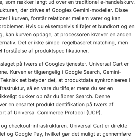
, som rækker langt ud over en traditionel e-handelskurv.
rukturen, der drives af Googles Gemini-modeller. Disse
er i kurven, forstår relationer mellem varer og kan
sproblemer. Hvis du eksempelvis tilføjer et bundkort og en
ng, kan kurven opdage, at processoren kræver en anden
ternativ. Det er ikke simpel regelbaseret matching, men
l forståelse af produktspecifikationer.
nslaget på tværs af Googles tjenester. Universal Cart er
ne. Kurven er tilgængelig i Google Search, Gemini-
eknisk set betyder det, at produktdata synkroniseres i
frastruktur, så en vare du tilføjer mens du ser en
ikkeligt dukker op når du åbner Search. Denne
er en ensartet produktidentifikation på tværs af
jort af
Universal Commerce Protocol (UCP)
.
- og checkout-infrastrukturen. Universal Cart er direkte
et og Google Pay, hvilket gør det muligt at gennemføre