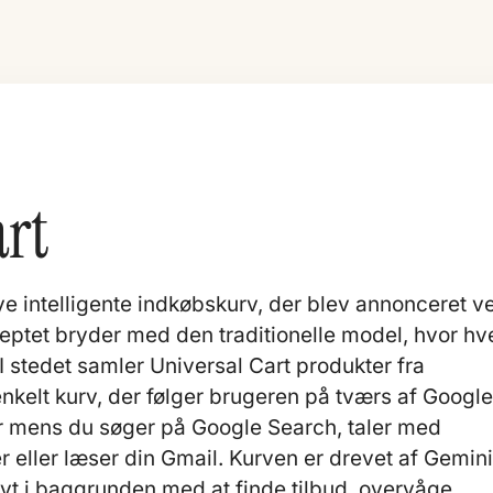
art
ye intelligente indkøbskurv, der blev annonceret v
eptet bryder med den traditionelle model, hvor hv
 stedet samler Universal Cart produkter fra
 enkelt kurv, der følger brugeren på tværs af Googl
rer mens du søger på Google Search, taler med
 eller læser din Gmail. Kurven er drevet af Gemin
ivt i baggrunden med at finde tilbud, overvåge