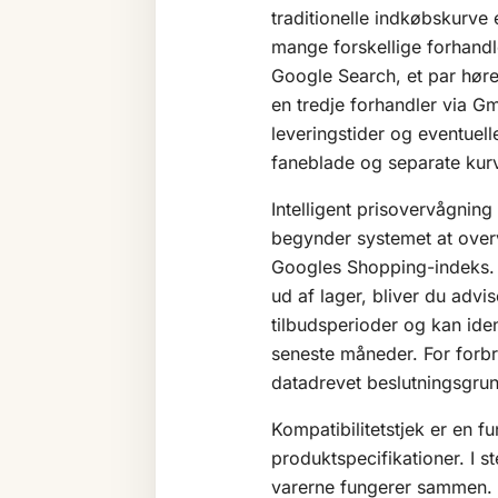
traditionelle indkøbskurve 
mange forskellige forhandle
Google Search, et par høre
en tredje forhandler via Gma
leveringstider og eventuell
faneblade og separate kurv
Intelligent prisovervågning
begynder systemet at over
Googles Shopping-indeks. Hv
ud af lager, bliver du advi
tilbudsperioder og kan ide
seneste måneder. For forbr
datadrevet beslutningsgrun
Kompatibilitetstjek er en f
produktspecifikationer. I s
varerne fungerer sammen. E