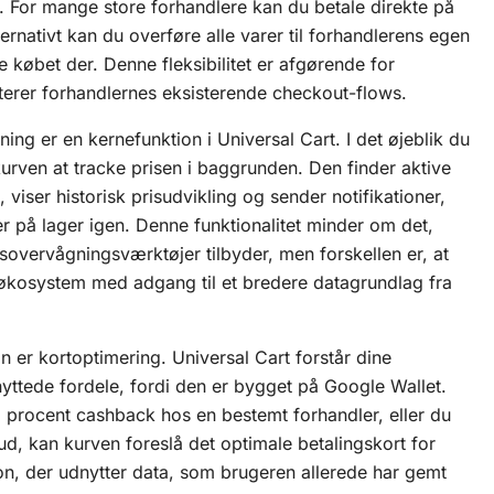
. For mange store forhandlere kan du betale direkte på
rnativt kan du overføre alle varer til forhandlerens egen
øbet der. Denne fleksibilitet er afgørende for
terer forhandlernes eksisterende checkout-flows.
ng er en kernefunktion i Universal Cart. I det øjeblik du
kurven at tracke prisen i baggrunden. Den finder aktive
d, viser historisk prisudvikling og sender notifikationer,
 på lager igen. Denne funktionalitet minder om det,
overvågningsværktøjer tilbyder, men forskellen er, at
 økosystem med adgang til et bredere datagrundlag fra
on er kortoptimering. Universal Cart forstår dine
nyttede fordele, fordi den er bygget på Google Wallet.
5 procent cashback hos en bestemt forhandler, eller du
bud, kan kurven foreslå det optimale betalingskort for
ion, der udnytter data, som brugeren allerede har gemt