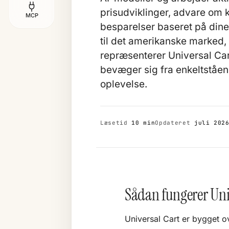
prisudviklinger, advare om k
MCP
besparelser baseret på dine
til det amerikanske marked,
repræsenterer Universal Car
bevæger sig fra enkeltståen
oplevelse.
Læsetid
10 min
Opdateret
juli 202
Sådan fungerer Univ
Universal Cart er bygget o