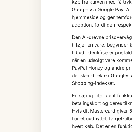
køb fra kurven med få tryk
Google via Google Pay. Alte
hjemmeside og gennemføre k
adoption, fordi den respek
Den AI-drevne prisovervågni
tilføjer en vare, begynder 
tilbud, identificerer prisfal
når en udsolgt vare kommer
PayPal Honey og andre pris
det sker direkte i Googles
Shopping-indekset.
En særlig intelligent funkti
betalingskort og deres tilk
Hvis dit Mastercard giver 
har et uudnyttet Target-til
hvert køb. Det er en funkt