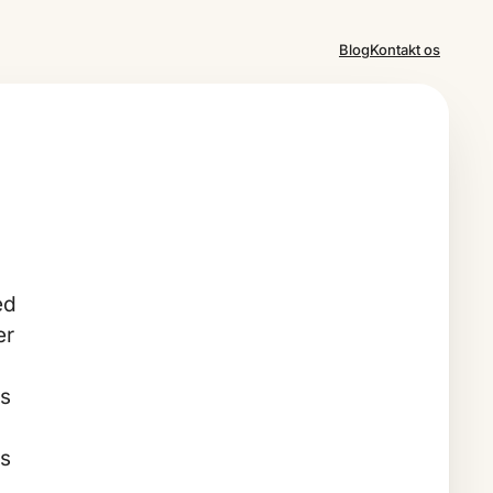
Blog
Kontakt os
ed
er
es
is