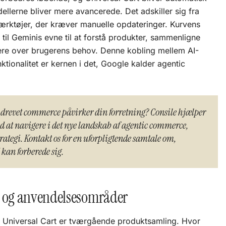
ellerne bliver mere avancerede. Det adskiller sig fra
ærktøjer, der kræver manuelle opdateringer. Kurvens
t til Geminis evne til at forstå produkter, sammenligne
ere over brugerens behov. Denne kobling mellem AI-
ionalitet er kernen i det, Google kalder agentic
I-drevet commerce påvirker din forretning? Consile hjælper
at navigere i det nye landskab af agentic commerce,
ategi. Kontakt os for en uforpligtende samtale om,
kan forberede sig.
r og anvendelsesområder
i Universal Cart er tværgående produktsamling. Hvor