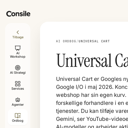
Tilbage
AI ORDBOG
/
UNIVERSAL CART
Universal C
AI
Workshop
AI Strategi
Universal Cart er Googles n
Google I/O i maj 2026. Konc
Services
webshop har sin egen kurv. I
forskellige forhandlere i en
Agenter
tjenester. Du kan tilføje va
Gemini, ser YouTube-videoer
Ordbog
AI-modeller og arbejder akt