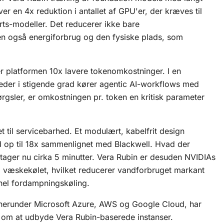
r en 4x reduktion i antallet af GPU'er, der kræves til
rts-modeller. Det reducerer ikke bare
 også energiforbrug og den fysiske plads, som
r platformen 10x lavere tokenomkostninger. I en
eder i stigende grad kører
agentic AI
-workflows med
rgsler, er omkostningen pr. token en kritisk parameter
 til servicebarhed. Et modulært, kabelfrit design
d op til 18x sammenlignet med Blackwell. Hvad der
, tager nu cirka 5 minutter. Vera Rubin er desuden NVIDIAs
% væskekølet, hvilket reducerer vandforbruget markant
nel fordampningskøling.
herunder Microsoft Azure, AWS og Google Cloud, har
r om at udbyde Vera Rubin-baserede instanser.