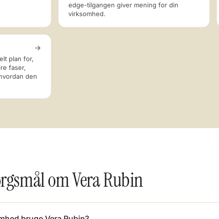
edge-tilgangen giver mening for din
virksomhed.
→
t plan for,
re faser,
 hvordan den
pørgsmål om Vera Rubin
omhed bruge Vera Rubin?