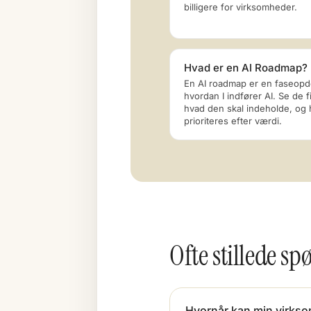
billigere for virksomheder.
Hvad er en AI Roadmap?
En AI roadmap er en faseopdel
hvordan I indfører AI. Se de fi
hvad den skal indeholde, og
prioriteres efter værdi.
Ofte stillede s
Hvornår kan min virks