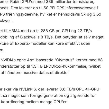
en er Rubin GPU'en med 336 milliarder transistorer,
es. Den leverer op til 50 PFLOPS inferensydeevne i
 træningsydeevne, hvilket er henholdsvis 5x og 3,5x
ckwell.
t til HBM4 med op til 288 GB pr. GPU og 22 TB/s
obling af Blackwells 8 TB/s. Det betyder, at selv meget
xture of Experts-modeller
kan køre effektivt uden
en.
å NVIDIAs egne Arm-baserede "Olympus"-kerner med 88
nderstøtter op til 1,5 TB LPDDR5x-hukommelse, hvilket
l at håndtere massive datasæt direkte i
 sker via NVLink 6, der leverer 3,6 TB/s GPU-til-GPU-
t så meget som forrige generation og afgørende for
t koordinering mellem mange GPU'er.