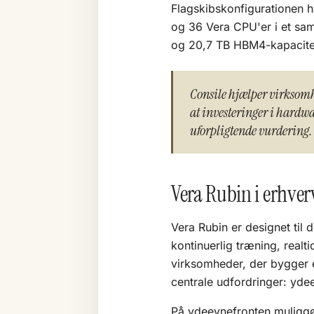
Flagskibskonfigurationen 
og 36 Vera CPU'er i et sa
og 20,7 TB HBM4-kapacitet
Consile hjælper virksomhe
at investeringer i hardwa
uforpligtende vurdering.
Vera Rubin i erhver
Vera Rubin er designet til 
kontinuerlig træning, realti
virksomheder, der bygger el
centrale udfordringer: yde
På ydeevnefronten muliggø