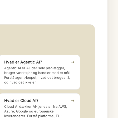
Hvad er Agentic AI?
→
Agentic AI er AI, der selv planlægger,
bruger værktøjer og handler mod et mål.
Forstå agent-loopet, hvad det bruges til,
og hvad det ikke er.
Hvad er Cloud AI?
→
Cloud AI dækker AI-tjenester fra AWS,
Azure, Google og europæiske
leverandører. Forstå platforme, EU-