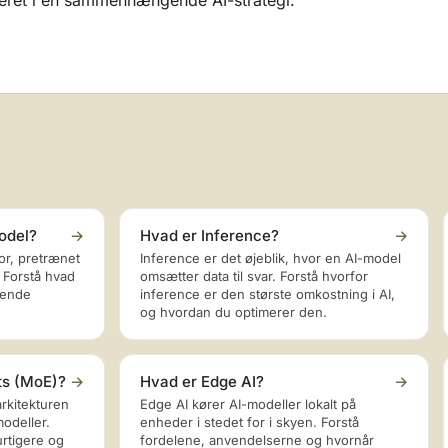
reret i en sammenhængende AI-strategi.
odel?
→
Hvad er Inference?
→
or, pretrænet
Inference er det øjeblik, hvor en AI-model
 Forstå hvad
omsætter data til svar. Forstå hvorfor
rende
inference er den største omkostning i AI,
og hvordan du optimerer den.
ts (MoE)?
→
Hvad er Edge AI?
→
rkitekturen
Edge AI kører AI-modeller lokalt på
odeller.
enheder i stedet for i skyen. Forstå
rtigere og
fordelene, anvendelserne og hvornår