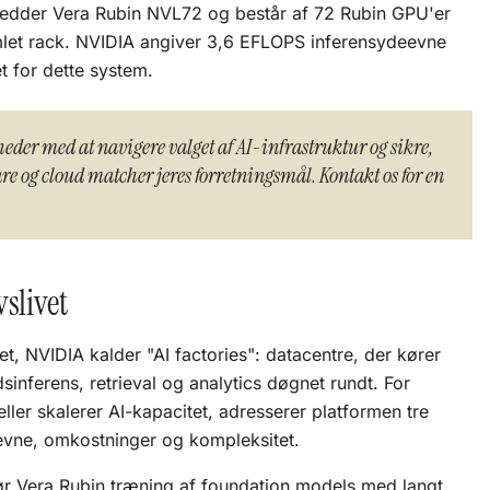
hedder Vera Rubin NVL72 og består af 72 Rubin GPU'er
mlet rack. NVIDIA angiver 3,6 EFLOPS inferensydeevne
 for dette system.
der med at navigere valget af AI-infrastruktur og sikre,
re og cloud matcher jeres forretningsmål. Kontakt os for en
vslivet
det, NVIDIA kalder "AI factories": datacentre, der kører
dsinferens, retrieval og analytics døgnet rundt. For
ler skalerer AI-kapacitet, adresserer platformen tre
evne, omkostninger og kompleksitet.
r Vera Rubin træning af
foundation models
med langt