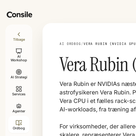
Tilbage
AI ORDBOG
/
VERA RUBIN (NVIDIA GP
Vera Rubin 
AI
Workshop
AI Strategi
Vera Rubin er NVIDIAs næste 
astrofysikeren Vera Rubin.
Services
Vera CPU i et fælles rack-sc
AI-workloads, fra træning af
Agenter
For virksomheder, der allered
Ordbog
skalere, repræsenterer Vera 