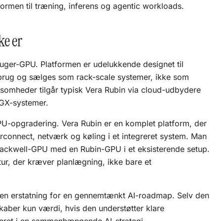
formen til træning, inferens og agentic workloads.
ke er
ruger-GPU. Platformen er udelukkende designet til
-brug og sælges som rack-scale systemer, ikke som
rksomheder tilgår typisk Vera Rubin via cloud-udbydere
DGX-systemer.
GPU-opgradering. Vera Rubin er en komplet platform, der
connect, netværk og køling i et integreret system. Man
Blackwell-GPU med en Rubin-GPU i et eksisterende setup.
tur, der kræver planlægning, ikke bare et
e en erstatning for en gennemtænkt
AI-roadmap
. Selv den
kaber kun værdi, hvis den understøtter klare