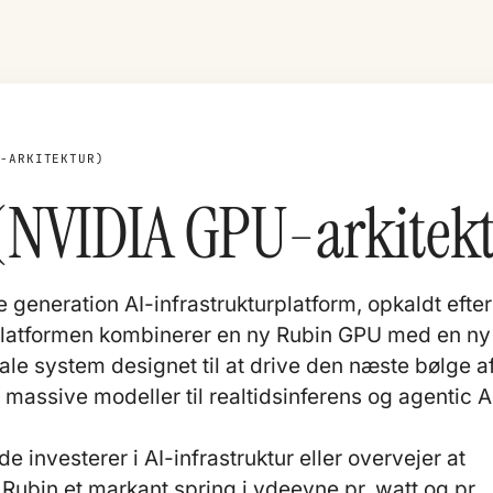
U-ARKITEKTUR)
(NVIDIA GPU-arkitek
generation AI-infrastrukturplatform, opkaldt efter
 Platformen kombinerer en ny Rubin GPU med en ny
ale system designet til at drive den næste bølge a
 massive modeller til realtidsinferens og
agentic A
e investerer i AI-infrastruktur eller overvejer at
Rubin et markant spring i ydeevne pr. watt og pr.