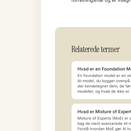
forretningsmål og er integ
Relaterede termer
Hvad er en Foundation M
En foundation model er en st
AI-model, du bygger ovenpå.
der kendetegner dem, de fø
modeller, og hvad de ikke er.
Hvad er Mixture of Exper
Mixture of Experts (MoE) er a
bag de mest avancerede AI-m
Forstå hvordan MoE gør AI hu