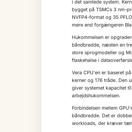
i det samlede system. Kern
bygget på TSMCs 3 nm-proc
NVFP4-format og 35 PFLOPS
mere end forgængeren Bla
Hukommelsen er opgradere
båndbredde, næsten en tred
store
sprogmodeller
og
Mi
flaskehalse i dataoverførsl
Vera CPU'en er baseret p
kerner og 176 tråde. Den u
giver systemet kapacitet ti
arbejdshukommelsen.
Forbindelsen mellem GPU'er
båndbredde. Det er dobbel
workloads, der kræver tæ