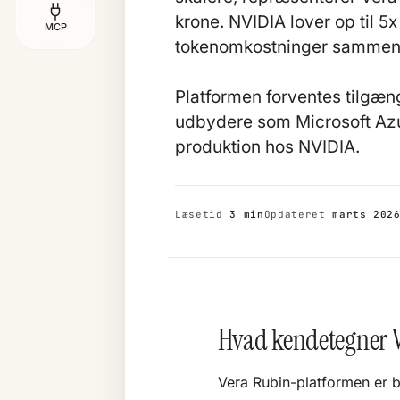
krone. NVIDIA lover op til 
MCP
tokenomkostninger sammenl
Platformen forventes tilgæn
udbydere som Microsoft Azur
produktion hos NVIDIA.
Læsetid
3 min
Opdateret
marts 202
Hvad kendetegner 
Vera Rubin-platformen er b