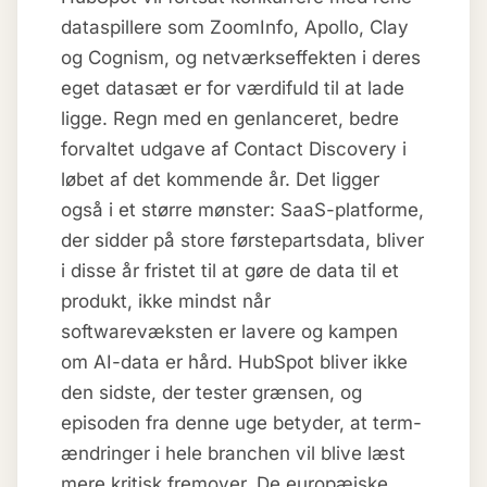
dataspillere som ZoomInfo, Apollo, Clay
og Cognism, og netværkseffekten i deres
eget datasæt er for værdifuld til at lade
ligge. Regn med en genlanceret, bedre
forvaltet udgave af Contact Discovery i
løbet af det kommende år. Det ligger
også i et større mønster: SaaS-platforme,
der sidder på store førstepartsdata, bliver
i disse år fristet til at gøre de data til et
produkt, ikke mindst når
softwarevæksten er lavere og kampen
om AI-data er hård. HubSpot bliver ikke
den sidste, der tester grænsen, og
episoden fra denne uge betyder, at term-
ændringer i hele branchen vil blive læst
mere kritisk fremover. De europæiske