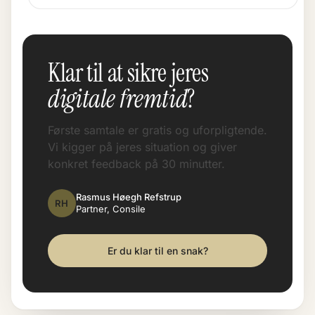
Klar til at sikre jeres
digitale fremtid
?
Første samtale er gratis og uforpligtende.
Vi kigger på jeres situation og giver
konkret feedback på 30 minutter.
Rasmus Høegh Refstrup
RH
Partner, Consile
Er du klar til en snak?