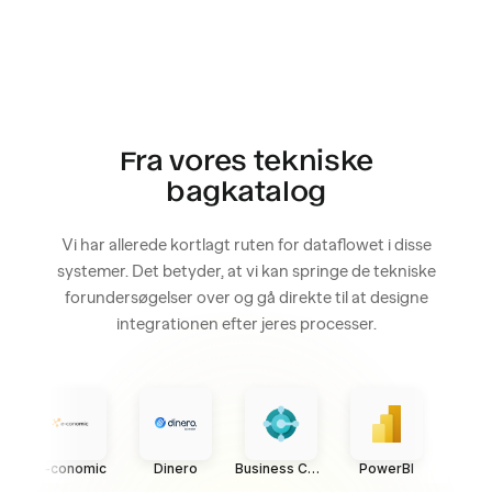
Fra vores tekniske
bagkatalog
Vi har allerede kortlagt ruten for dataflowet i disse
systemer. Det betyder, at vi kan springe de tekniske
forundersøgelser over og gå direkte til at designe
integrationen efter jeres processer.
e-conomic
Dinero
Business Central
PowerBI
Min