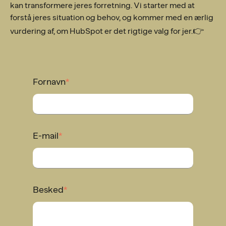
kan transformere jeres forretning. Vi starter med at
forstå jeres situation og behov, og kommer med en ærlig
👉
vurdering af, om HubSpot er det rigtige valg for jer.
Fornavn
*
E-mail
*
Besked
*