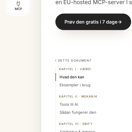
en EU-hosted MCP-server I se
MCP
→
Prøv den gratis i 7 dage
I DETTE DOKUMENT
KAPITEL I · VÆRDI
Hvad den kan
Eksempler i brug
KAPITEL II · MEKANIK
Tools til AI
Sådan fungerer den
KAPITEL III · DRIFT
Arkitektur & datalag