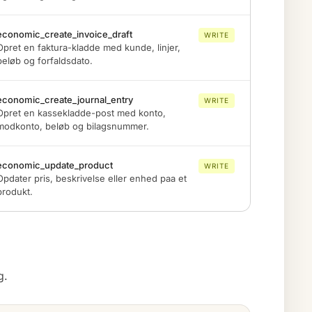
economic_create_invoice_draft
WRITE
Opret en faktura-kladde med kunde, linjer,
beløb og forfaldsdato.
economic_create_journal_entry
WRITE
Opret en kassekladde-post med konto,
modkonto, beløb og bilagsnummer.
economic_update_product
WRITE
Opdater pris, beskrivelse eller enhed paa et
produkt.
g.