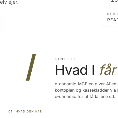
lv ejer.
OAUTH
REA
I
KAPITEL ET
Hvad I
får
e-conomic-MCP'en giver AI'en ad
kontoplan og kassekladder via 
e-conomic for at få tallene ud.
01 · HVAD DEN KAN