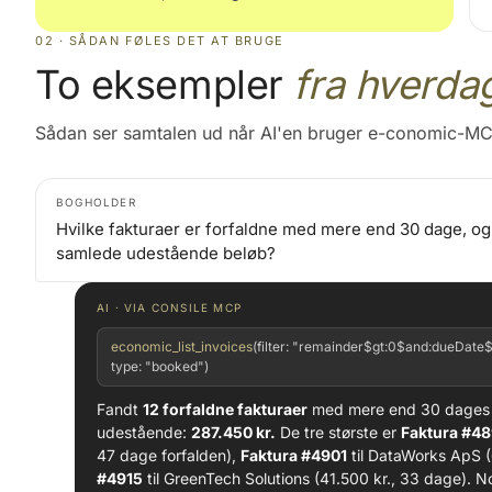
02 · SÅDAN FØLES DET AT BRUGE
To eksempler
fra hverda
Sådan ser samtalen ud når AI'en bruger e-conomic-MC
BOGHOLDER
Hvilke fakturaer er forfaldne med mere end 30 dage, og
samlede udestående beløb?
AI · VIA CONSILE MCP
economic_list_invoices
(filter: "remainder$gt:0$and:dueDate$
type: "booked")
Fandt
12 forfaldne fakturaer
med mere end 30 dages o
udestående:
287.450 kr.
De tre største er
Faktura #4
47 dage forfalden),
Faktura #4901
til DataWorks ApS (
#4915
til GreenTech Solutions (41.500 kr., 33 dage). N