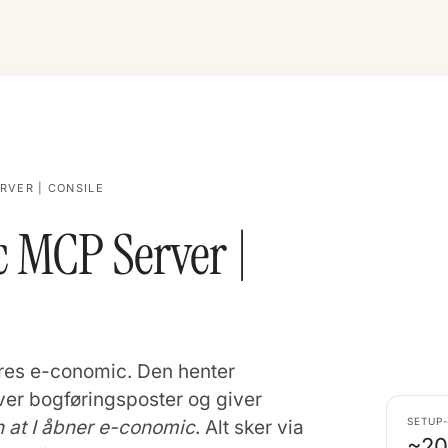
RVER | CONSILE
 MCP Server |
jeres e-conomic. Den henter
ever bogføringsposter og giver
SETUP-
 at I åbner e-conomic
. Alt sker via
~20