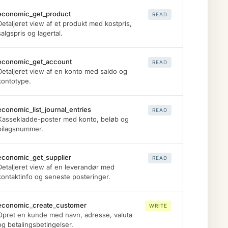
economic_get_product
READ
Detaljeret view af et produkt med kostpris,
salgspris og lagertal.
economic_get_account
READ
Detaljeret view af en konto med saldo og
kontotype.
economic_list_journal_entries
READ
Kassekladde-poster med konto, beløb og
bilagsnummer.
economic_get_supplier
READ
Detaljeret view af en leverandør med
kontaktinfo og seneste posteringer.
economic_create_customer
WRITE
Opret en kunde med navn, adresse, valuta
og betalingsbetingelser.