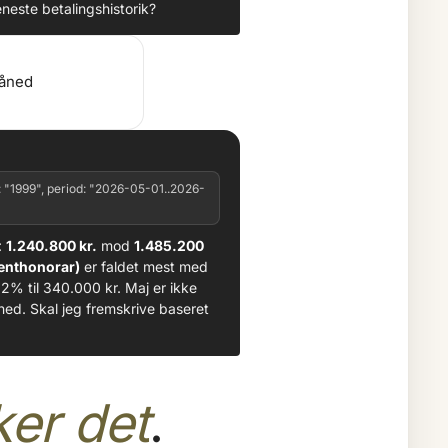
neste betalingshistorik?
måned
 "1999", period: "2026-05-01..2026-
:
1.240.800 kr.
mod
1.485.200
enthonorar)
er faldet mest med
12% til 340.000 kr. Maj er ikke
ed. Skal jeg fremskrive baseret
ker det
.