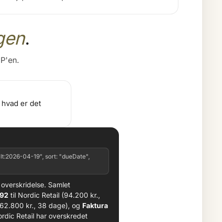
gen
.
P'en.
 hvad er det
lt:2026-04-19", sort: "dueDate",
verskridelse. Samlet
892
til Nordic Retail (94.200 kr.,
62.800 kr., 38 dage), og
Faktura
ordic Retail har overskredet