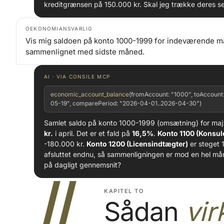
kreditgrænsen på 150.000 kr. Skal jeg trække deres se
OEKONOMIANSVARLIG
Vis mig saldoen på konto 1000-1999 for indeværende 
sammenlignet med sidste måned.
AI · VIA CONSILE MCP
economic_account_balance
(fromAccount: "1000", toAccount:
05-19", comparePeriod: "2026-04-01..2026-04-30")
Samlet saldo på konto 1000-1999 (omsætning) for maj
kr.
i april. Det er et fald på
16,5%
.
Konto 1100 (Konsul
-180.000 kr.
Konto 1200 (Licensindtægter)
er steget 
afsluttet endnu, så sammenligningen er mod en hel mån
på dagligt gennemsnit?
II
KAPITEL TO
Sådan
vir