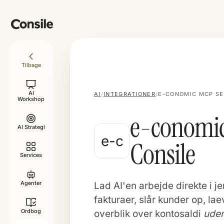
Tilbage
AI
AI
/
INTEGRATIONER
/
E-CONOMIC MCP SE
Workshop
e-conomic
AI Strategi
e-c
Consile
Services
Agenter
Lad AI'en arbejde direkte i 
fakturaer, slår kunder op, la
Ordbog
overblik over kontosaldi
uden