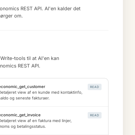
onomics REST API. AI'en kalder det
spørger om.
Write-tools til at AI'en kan
conomics REST API.
economic_get_customer
READ
Detaljeret view af en kunde med kontaktinfo,
saldo og seneste fakturaer.
economic_get_invoice
READ
Detaljeret view af en faktura med linjer,
moms og betalingsstatus.