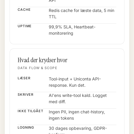
API
CACHE
Redis cache for læste data, 5 min
TTL
UPTIME
99,9% SLA, Heartbeat-
monitorering
Hvad der krydser hvor
DATA FLOW & SCOPE
LÆSER
Tool-input + Uniconta API-
response. Kun det.
SKRIVER
AI'ens write-tool kald. Logget
med diff.
IKKE TILGÅET
Ingen PII, ingen chat-history,
ingen tokens
LOGNING
30 dages opbevaring, GDPR-