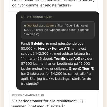
og hvor gammel er ældste faktura?
AI · VIA CONSILE MCP
uniconta_list_customers
(filter: "OpenBalance gt
50000", orderBy: "OpenBalance desc", expand:
"Invoices")
Fandt
8 debitorer
med udestående over
50.000 kr.
Nordisk Kontor A/S
har højest
saldo på 142.300 kr. med ældste faktura fra
14. marts (66 dage).
TechBridge ApS
skylder
87.600 kr., men har en kreditnota på 12.000
kr. der endnu ikke er udlignet.
GreenOffice I/S
har 3 fakturaer for 64.200 kr. samlet, alle fra
april. Skal jeg trække betalingshistorik for de
tre største?
OEKONOMIANSVARLIG
Vis periodetotaler for alle resultatkonti i Q1
sammenlignet med Q1 sidste år.