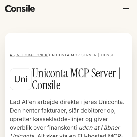
AI
/
INTEGRATIONER
/
UNICONTA MCP SERVER | CONSILE
Uniconta MCP Server |
Uni
Consile
Lad AI'en arbejde direkte i jeres Uniconta.
Den henter fakturaer, slår debitorer op,
opretter kassekladde-linjer og giver
overblik over finanskonti
uden at I åbner
Uniconta
. Alt sker via en EU-hosted MCP-