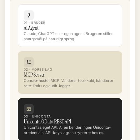
01 · BRUGER
AI Agent
Claude, ChatGPT eller egen agent. Brugeren stiller
spørgsmål på naturligt sprog.
02 · VORES LAG
MCP Server
Consile-hostet MCP. Validerer tool-kald, håndterer
rate-limits og audit-logger.
03 · UNICONTA
Uniconta OData REST API
Unicontas eget API. AI'en kender ingen Uniconta-
credentials. API-keys lagres krypteret hos os.