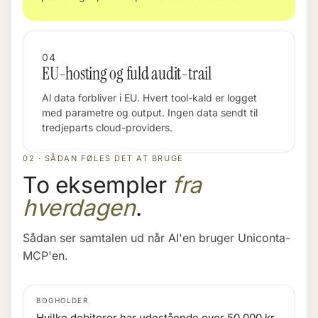
04
EU-hosting og fuld audit-trail
Al data forbliver i EU. Hvert tool-kald er logget
med parametre og output. Ingen data sendt til
tredjeparts cloud-providers.
02 · SÅDAN FØLES DET AT BRUGE
To eksempler
fra
hverdagen
.
Sådan ser samtalen ud når AI'en bruger Uniconta-
MCP'en.
BOGHOLDER
Hvilke debitorer har udestående over 50.000 kr.,