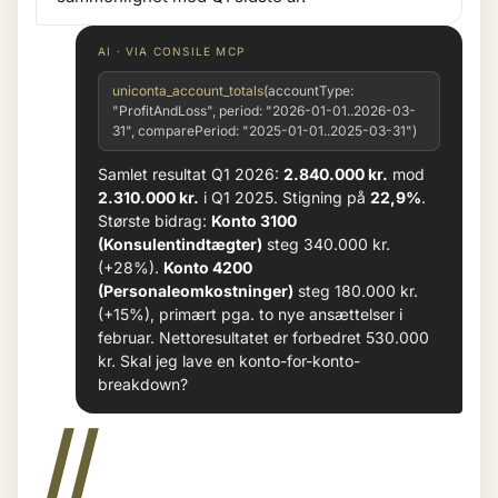
AI · VIA CONSILE MCP
uniconta_account_totals
(accountType:
"ProfitAndLoss", period: "2026-01-01..2026-03-
31", comparePeriod: "2025-01-01..2025-03-31")
Samlet resultat Q1 2026:
2.840.000 kr.
mod
2.310.000 kr.
i Q1 2025. Stigning på
22,9%
.
Største bidrag:
Konto 3100
(Konsulentindtægter)
steg 340.000 kr.
(+28%).
Konto 4200
(Personaleomkostninger)
steg 180.000 kr.
(+15%), primært pga. to nye ansættelser i
februar. Nettoresultatet er forbedret 530.000
kr. Skal jeg lave en konto-for-konto-
breakdown?
II