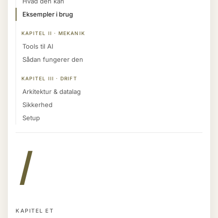
Hvad den kan
Eksempler i brug
KAPITEL II · MEKANIK
Tools til AI
Sådan fungerer den
KAPITEL III · DRIFT
Arkitektur & datalag
Sikkerhed
Setup
I
KAPITEL ET