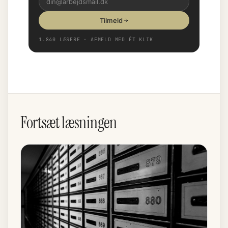
Tilmeld
1.840 LÆSERE · AFMELD MED ÉT KLIK
Fortsæt læsningen