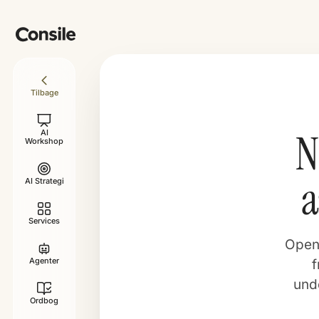
Tilbage
N
AI
Workshop
a
AI Strategi
Services
OpenA
Agenter
f
unde
Ordbog