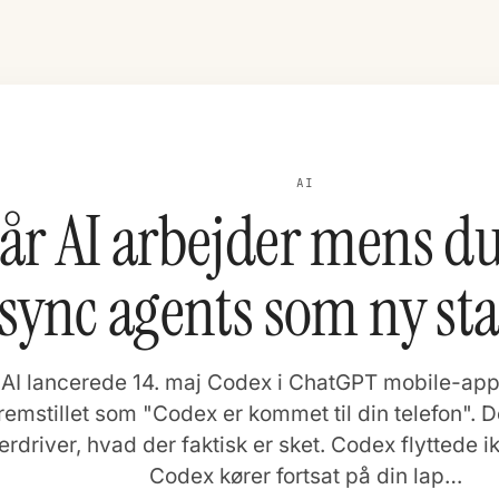
AI
år AI arbejder mens du
sync agents som ny st
I lancerede 14. maj Codex i ChatGPT mobile-app. 
remstillet som "Codex er kommet til din telefon". D
rdriver, hvad der faktisk er sket. Codex flyttede ik
Codex kører fortsat på din lap…