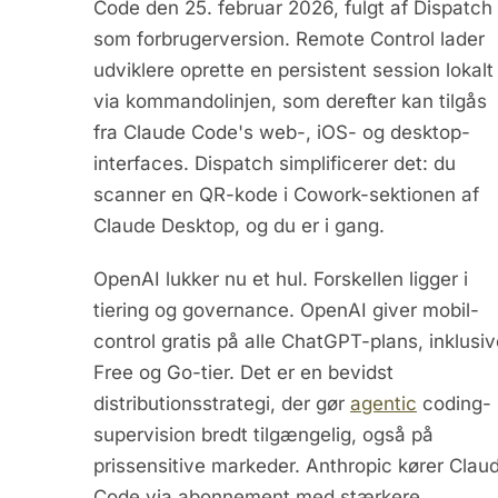
Code den 25. februar 2026, fulgt af Dispatch
som forbrugerversion. Remote Control lader
udviklere oprette en persistent session lokalt
via kommandolinjen, som derefter kan tilgås
fra Claude Code's web-, iOS- og desktop-
interfaces. Dispatch simplificerer det: du
scanner en QR-kode i Cowork-sektionen af
Claude Desktop, og du er i gang.
OpenAI lukker nu et hul. Forskellen ligger i
tiering og governance. OpenAI giver mobil-
control gratis på alle ChatGPT-plans, inklusi
Free og Go-tier. Det er en bevidst
distributionsstrategi, der gør
agentic
coding-
supervision bredt tilgængelig, også på
prissensitive markeder. Anthropic kører Clau
Code via abonnement med stærkere