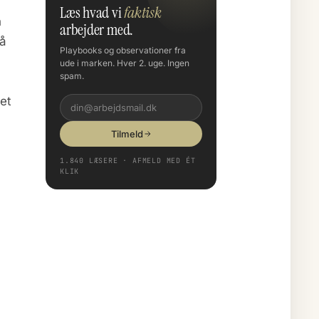
Læs hvad vi
faktisk
n
arbejder med.
på
Playbooks og observationer fra
ude i marken. Hver 2. uge. Ingen
spam.
det
Tilmeld
1.840 LÆSERE · AFMELD MED ÉT
KLIK