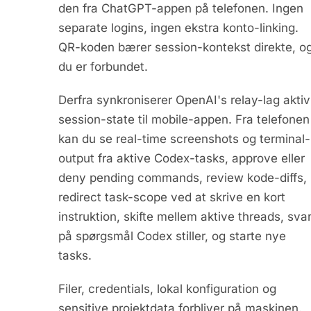
den fra ChatGPT-appen på telefonen. Ingen
separate logins, ingen ekstra konto-linking.
QR-koden bærer session-kontekst direkte, o
du er forbundet.
Derfra synkroniserer OpenAI's relay-lag aktiv
session-state til mobile-appen. Fra telefonen
kan du se real-time screenshots og terminal-
output fra aktive Codex-tasks, approve eller
deny pending commands, review kode-diffs,
redirect task-scope ved at skrive en kort
instruktion, skifte mellem aktive threads, sva
på spørgsmål Codex stiller, og starte nye
tasks.
Filer, credentials, lokal konfiguration og
sensitive projektdata forbliver på maskinen.