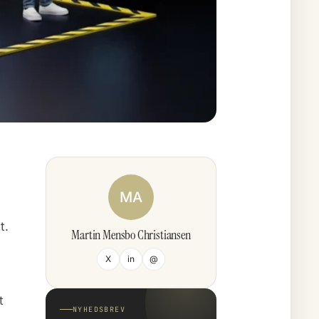
MA
t.
Martin Mensbo Christiansen
X
in
@
t
NYHEDSBREV