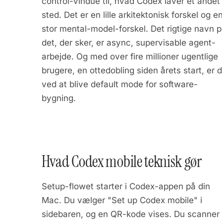
control-vindue til, hvad Codex laver et andet
sted. Det er en lille arkitektonisk forskel og e
stor mental-model-forskel. Det rigtige navn 
det, der sker, er async, supervisable agent-
arbejde. Og med over fire millioner ugentlige
brugere, en ottedobling siden årets start, er 
ved at blive default mode for software-
bygning.
Hvad Codex mobile teknisk gør
Setup-flowet starter i Codex-appen på din
Mac. Du vælger "Set up Codex mobile" i
sidebaren, og en QR-kode vises. Du scanner