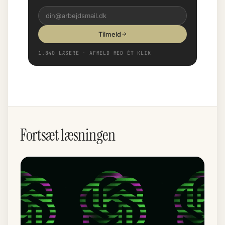
Tilmeld
1.840 LÆSERE · AFMELD MED ÉT KLIK
Fortsæt læsningen