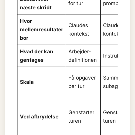
for tur
prompten
næste skridt
Hvor
Claudes
Claudes
mellemresultater
kontekst
kontekst
bor
Hvad der kan
Arbejder-
Instruktioner
gentages
definitionen
Få opgaver
Samme som
Skala
per tur
subagenter
Genstarter
Genstarter
Ved afbrydelse
turen
turen